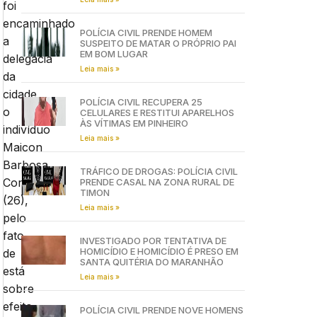
foi
encaminhado
POLÍCIA CIVIL PRENDE HOMEM
a
SUSPEITO DE MATAR O PRÓPRIO PAI
EM BOM LUGAR
delegacia
Leia mais »
da
cidade
POLÍCIA CIVIL RECUPERA 25
o
CELULARES E RESTITUI APARELHOS
ÀS VÍTIMAS EM PINHEIRO
indivíduo
Leia mais »
Maicon
Barbosa
TRÁFICO DE DROGAS: POLÍCIA CIVIL
Correia
PRENDE CASAL NA ZONA RURAL DE
TIMON
(26),
Leia mais »
pelo
fato
INVESTIGADO POR TENTATIVA DE
HOMICÍDIO E HOMICÍDIO É PRESO EM
de
SANTA QUITÉRIA DO MARANHÃO
está
Leia mais »
sobre
efeito
POLÍCIA CIVIL PRENDE NOVE HOMENS