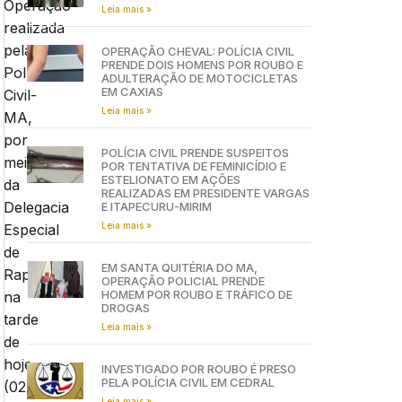
Operação
Leia mais »
realizada
pela
OPERAÇÃO CHEVAL: POLÍCIA CIVIL
PRENDE DOIS HOMENS POR ROUBO E
Polícia
ADULTERAÇÃO DE MOTOCICLETAS
EM CAXIAS
Civil-
Leia mais »
MA,
por
POLÍCIA CIVIL PRENDE SUSPEITOS
meio
POR TENTATIVA DE FEMINICÍDIO E
ESTELIONATO EM AÇÕES
da
REALIZADAS EM PRESIDENTE VARGAS
Delegacia
E ITAPECURU-MIRIM
Leia mais »
Especial
de
EM SANTA QUITÉRIA DO MA,
Raposa
OPERAÇÃO POLICIAL PRENDE
HOMEM POR ROUBO E TRÁFICO DE
na
DROGAS
tarde
Leia mais »
de
hoje
INVESTIGADO POR ROUBO É PRESO
PELA POLÍCIA CIVIL EM CEDRAL
(02),
Leia mais »