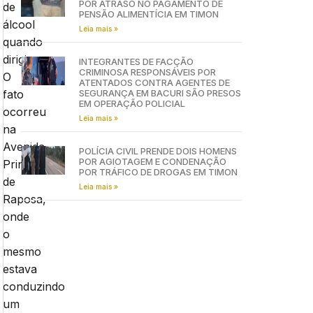
POR ATRASO NO PAGAMENTO DE
de
PENSÃO ALIMENTÍCIA EM TIMON
álcool
Leia mais »
quando
dirigia.
INTEGRANTES DE FACÇÃO
CRIMINOSA RESPONSÁVEIS POR
O
ATENTADOS CONTRA AGENTES DE
fato
SEGURANÇA EM BACURI SÃO PRESOS
EM OPERAÇÃO POLICIAL
ocorreu
Leia mais »
na
Avenida
POLÍCIA CIVIL PRENDE DOIS HOMENS
POR AGIOTAGEM E CONDENAÇÃO
Principal
POR TRÁFICO DE DROGAS EM TIMON
de
Leia mais »
Raposa,
onde
o
mesmo
estava
conduzindo
um