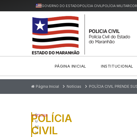
GOVERNO DO ESTADO
POLÍCIA CIVIL
POLÍCIA MILITAR
COR
PÁGINA INICIAL
INSTITUCIONAL
Página Inicial
Notícias
POLÍCIA CIVIL PRENDE S
POLÍCIA
P
VOLTAR
u
CIVIL
bl
ic