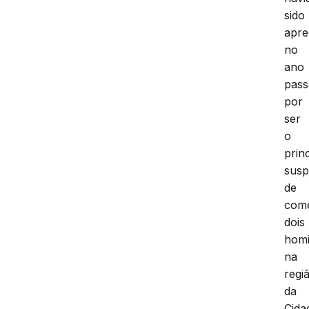
sido
apre
no
ano
pass
por
ser
o
prin
susp
de
com
dois
homi
na
regi
da
Cida