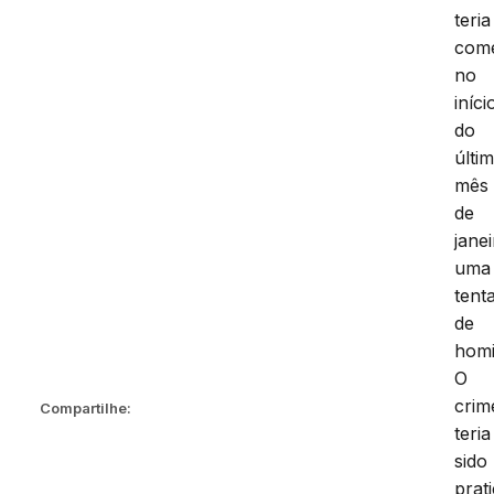
teria
come
no
iníci
do
últi
mês
de
janei
uma
tenta
de
homi
O
crim
Compartilhe:
teria
sido
prat