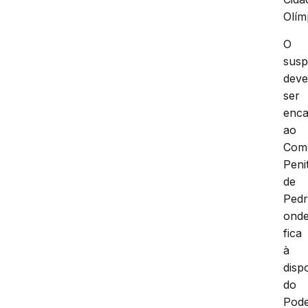
Olím
O
susp
dev
ser
enc
ao
Com
Peni
de
Pedr
ond
fica
à
disp
do
Pod