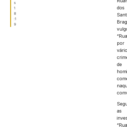
Rua
s
dos
1
8
Sant
:1
Brag
9
vulg
“Rua
por
vári
crim
de
homi
come
naqu
comu
Seg
as
inve
“Rua