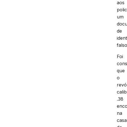
aos
polic
um
doc
de
iden
falso
Foi
cons
que
o
revó
cali
.38
enco
na
casa