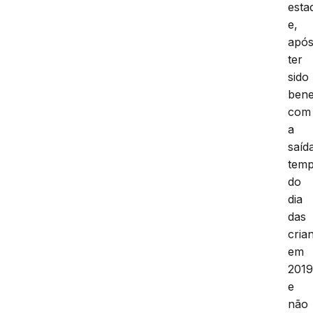
esta
e,
apó
ter
sido
bene
com
a
saíd
temp
do
dia
das
cria
em
201
e
não