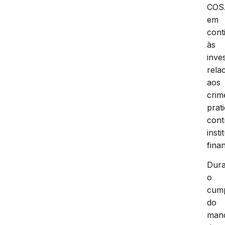
COS
em
cont
às
inve
rela
aos
crim
prat
cont
insti
fina
Dura
o
cum
do
man