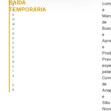
,
SAÍDA
cum
9
TEMPORÁRIA
a
d
e
Man
m
de
ai
Bus
o
d
e
e
Apr
2
e
0
2
Pris
0
Prev
à
expe
s
1
pela
4
Com
:
de
5
9
Ana
e
Sítio
Nov