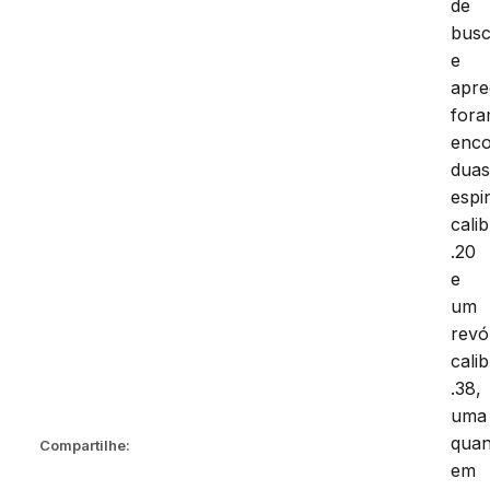
de
bus
e
apr
for
enco
dua
espi
cali
.20
e
um
revó
cali
.38,
uma
quan
Compartilhe:
em