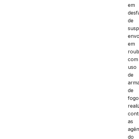
em
desf
de
susp
envo
em
roub
com
uso
de
arm
de
fogo
real
cont
as
agên
do