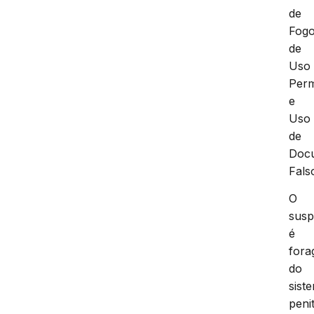
de
Fog
de
Uso
Perm
e
Uso
de
Doc
Fals
O
susp
é
fora
do
sist
peni