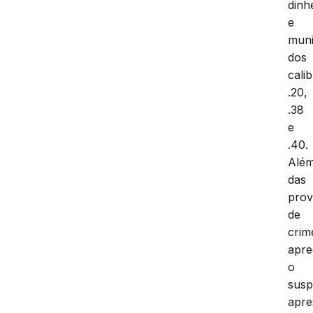
dinh
e
mun
dos
cali
.20,
.38
e
.40.
Alé
das
prov
de
crim
apre
o
susp
apre