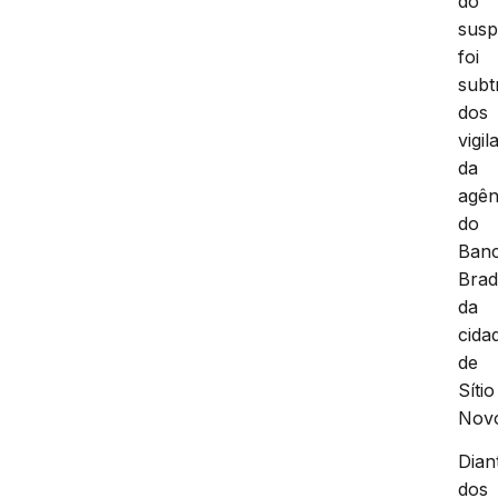
do
susp
foi
subt
dos
vigil
da
agên
do
Ban
Bra
da
cida
de
Sítio
Nov
Dian
dos