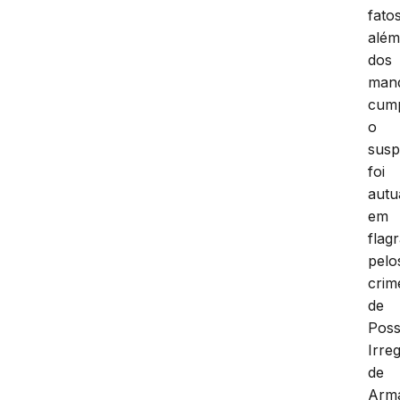
fatos
alé
dos
man
cump
o
susp
foi
autu
em
flag
pelo
crim
de
Pos
Irre
de
Arm