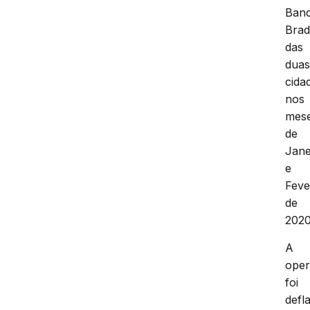
Ban
Bra
das
dua
cida
nos
mes
de
Jane
e
Feve
de
2020
A
ope
foi
defl