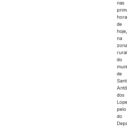
nas
prim
hora
de
hoje
na
zon
rura
do
muni
de
San
Antô
dos
Lop
pelo
do
Dep