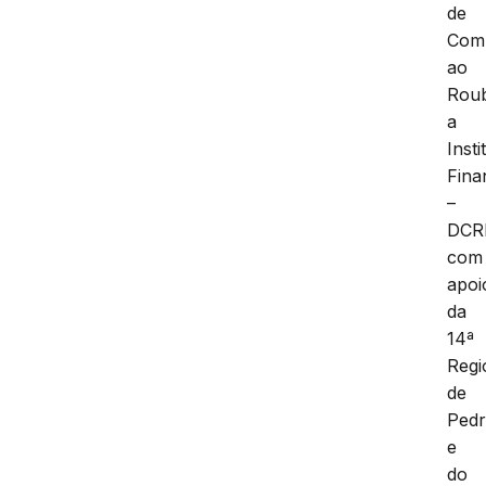
de
Com
ao
Rou
a
Insti
Fina
–
DCRI
com
apoi
da
14ª
Regi
de
Pedr
e
do