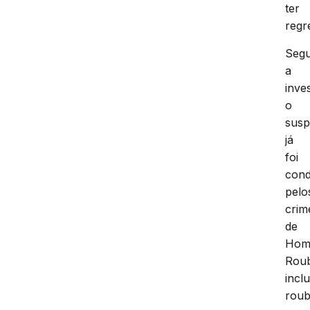
ter
regr
Seg
a
inve
o
susp
já
foi
con
pelo
crim
de
Homi
Rou
incl
rou