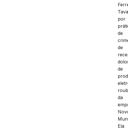
Ferr
Tava
por
prát
de
crim
de
rece
dolo
de
prod
elet
rou
da
emp
Nov
Mun
Ela