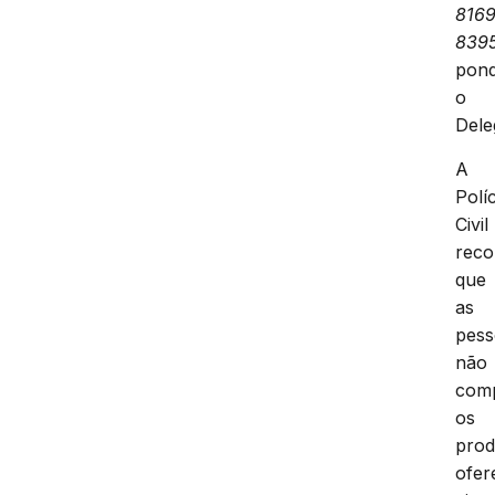
816
839
pon
o
Dele
A
Políc
Civil
rec
que
as
pess
não
com
os
prod
ofer