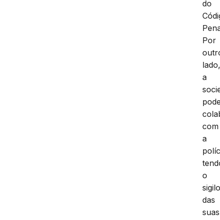
do
Códi
Pena
Por
outr
lado
a
soci
pod
cola
com
a
políc
tend
o
sigil
das
suas