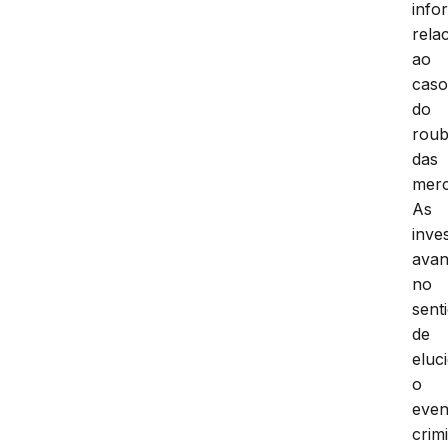
info
rela
ao
cas
do
rou
das
merc
As
inve
ava
no
sent
de
eluc
o
even
crim