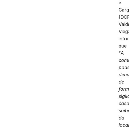
e
Car
(DC
Vald
Vieg
info
que
“
A
com
pod
denu
de
for
sigil
cas
sai
da
loca