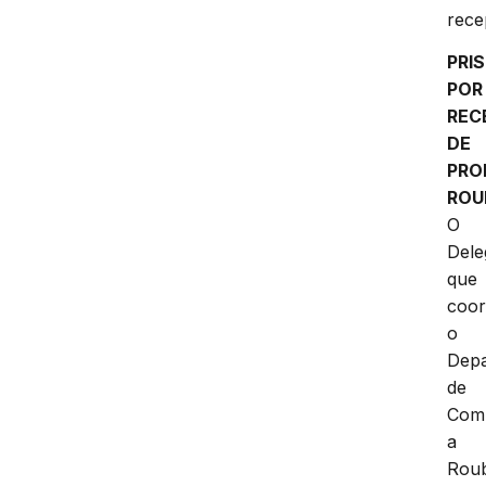
rece
PRI
POR
REC
DE
PRO
ROU
O
Dele
que
coo
o
Dep
de
Com
a
Rou