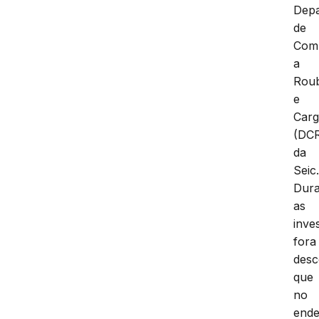
Dep
de
Com
a
Rou
e
Car
(DCR
da
Seic
Dura
as
inve
fora
desc
que
no
end