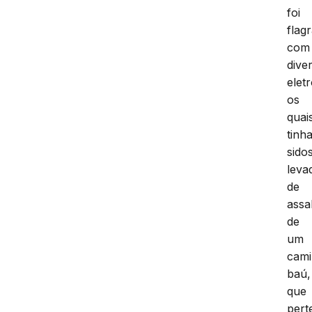
foi
flag
com
dive
elet
os
quai
tinh
sido
leva
de
assa
de
um
cam
baú,
que
pert