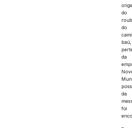
orig
do
rou
do
cam
baú,
pert
da
emp
Nov
Mun
pos
da
mes
foi
enco
–