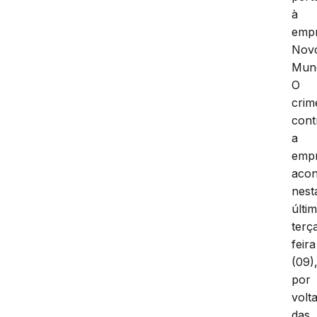
à
emp
Nov
Mun
O
crim
cont
a
emp
acon
nest
últi
terç
feira
(09)
por
volt
das