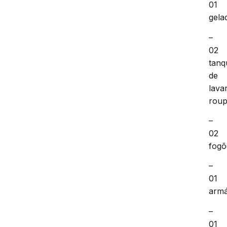
01
gela
–
02
tanq
de
lava
roup
–
02
fogõ
–
01
armá
–
01