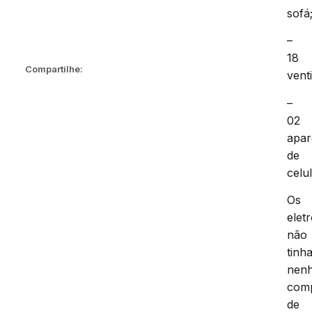
sofá
–
18
Compartilhe:
vent
–
02
apar
de
celu
Os
elet
não
tinh
nen
com
de