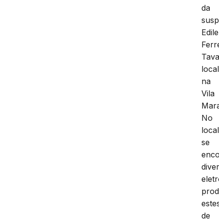
da
susp
Edil
Ferr
Tava
loca
na
Vila
Mara
No
loca
se
enco
dive
elet
prod
este
de