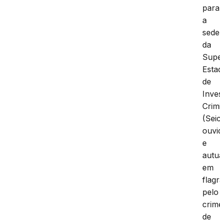
para
a
sede
da
Supe
Esta
de
Inve
Crim
(Seic
ouvi
e
autu
em
flag
pelo
crim
de