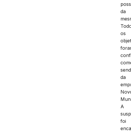
pos
da
mes
Tod
os
obje
for
conf
com
sen
da
emp
Nov
Mun
A
susp
foi
enc