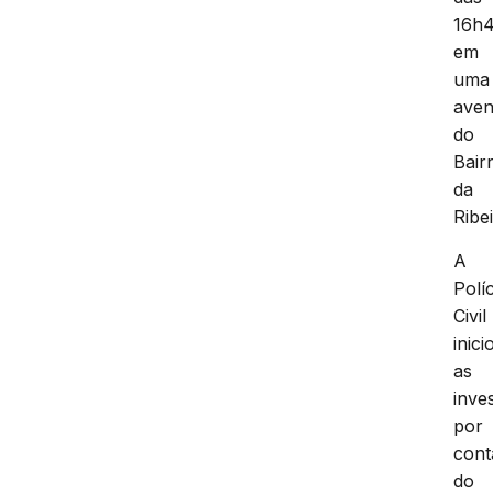
16h4
em
uma
aven
do
Bair
da
Ribei
A
Políc
Civil
inici
as
inve
por
cont
do