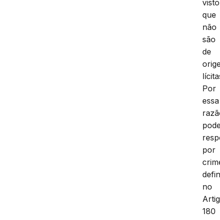
visto
que
não
são
de
orig
lícita
Por
essa
razã
pod
resp
por
crim
defi
no
Arti
180