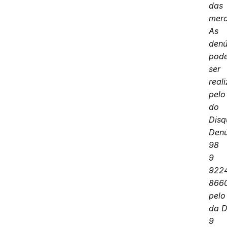
das
merc
As
denú
pod
ser
real
pel
do
Disq
Denú
98
9
922
866
pelo
da 
9