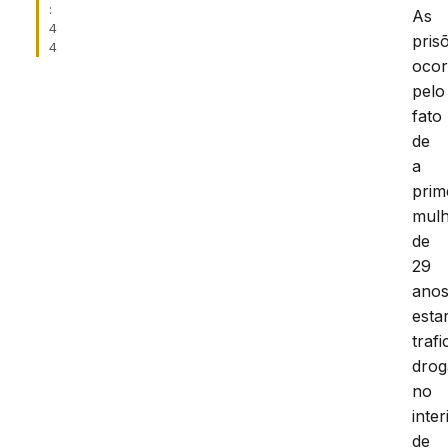
:
As
4
pris
4
oco
pelo
fato
de
a
prim
mulh
de
29
anos
esta
traf
drog
no
inter
de