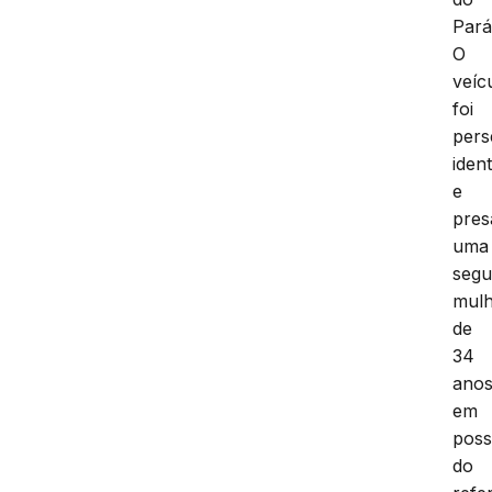
Pará
O
veíc
foi
pers
ident
e
pres
uma
seg
mulh
de
34
anos
em
pos
do