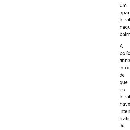
um
apar
loca
naqu
bairr
A
políc
tinh
info
de
que
no
loca
have
inte
traf
de