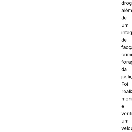
drog
alé
de
um
inte
de
facç
crim
fora
da
justi
Foi
real
moni
e
veri
um
veíc