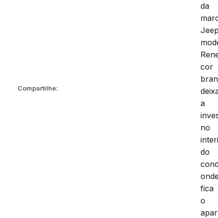
da
mar
Jeep
mod
Rene
cor
bran
Compartilhe:
deix
a
inve
no
inter
do
cond
ond
fica
o
apar