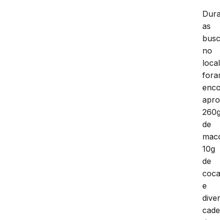
Dura
as
bus
no
local
for
enco
apr
260
de
mac
10g
de
coca
e
dive
cade