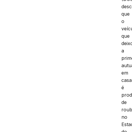
desc
que
o
veíc
que
deix
a
prim
autu
em
casa
é
prod
de
rou
no
Esta
do