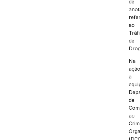
de
anot
refe
ao
Tráf
de
Drog
Na
ação
a
equi
Dep
de
Com
ao
Crim
Orga
(DCC