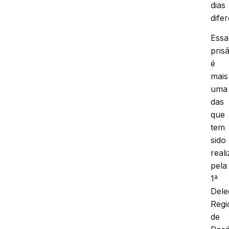
dias
dife
Essa
pris
é
mais
uma
das
que
tem
sido
real
pela
1ª
Dele
Regi
de