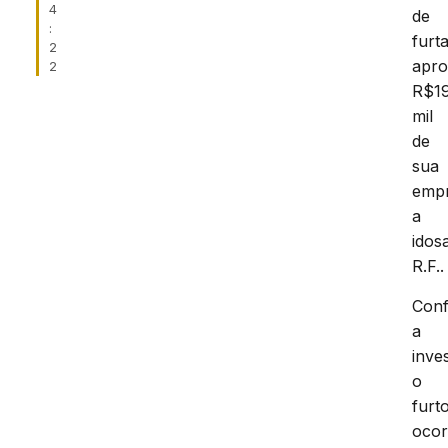
4
de
:
furta
2
apro
2
R$19
mil
de
sua
empr
a
idos
R.F..
Con
a
inve
o
furt
ocor