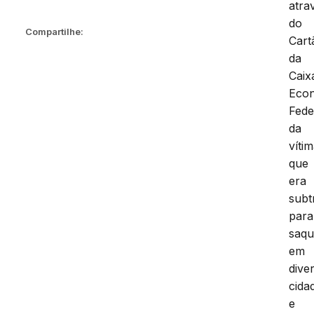
atra
do
Compartilhe:
Cart
da
Caix
Eco
Fede
da
vítim
que
era
subt
para
saqu
em
dive
cida
e