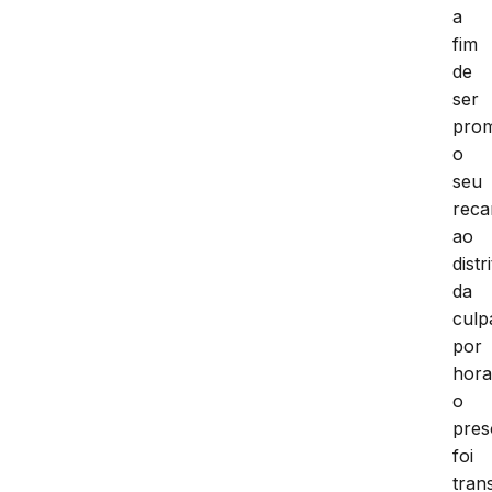
a
fim
de
ser
pro
o
seu
rec
ao
distr
da
culp
por
hora
o
pres
foi
tran