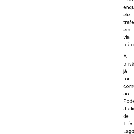
enq
ele
traf
em
via
públ
A
pris
já
foi
com
ao
Pod
Judi
de
Três
Lag