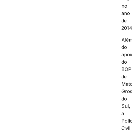
no
ano
de
2014
Alé
do
apoi
do
BOP
de
Mat
Gro
do
Sul,
a
Políc
Civil