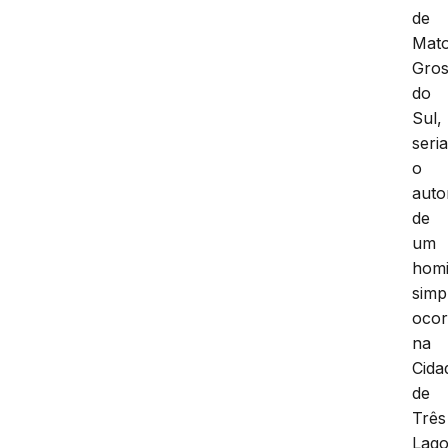
de
Mat
Gro
do
Sul,
seri
o
auto
de
um
homi
simp
ocor
na
Cida
de
Três
Lag