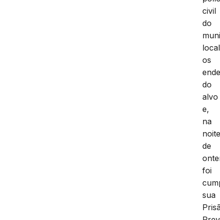
civil
do
muni
loca
os
ende
do
alvo
e,
na
noit
de
onte
foi
cump
sua
Pris
Prev