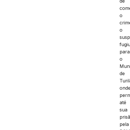
de
com
o
crim
o
susp
fugi
para
o
Muni
de
Turi
ond
per
até
sua
pris
pela