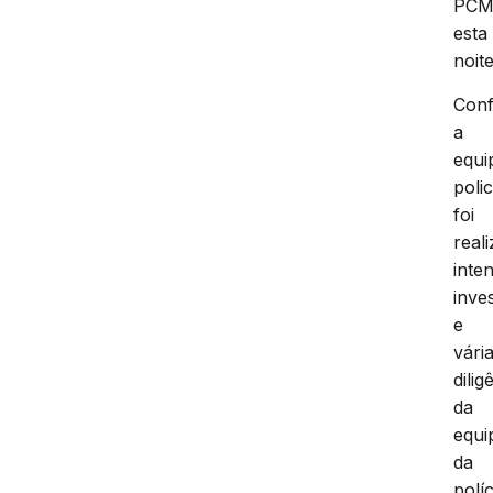
PCM
esta
noite
Con
a
equi
polic
foi
real
inte
inve
e
vári
dilig
da
equi
da
políc