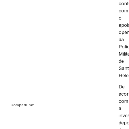
con
com
o
apoi
oper
da
Políc
Milit
de
Sant
Hele
De
aco
com
Compartilhe:
a
inve
depo