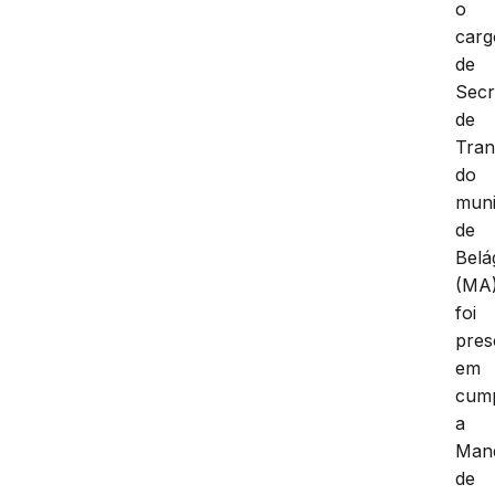
o
carg
de
Secr
de
Tran
do
muni
de
Belá
(MA)
foi
pres
em
cum
a
Man
de