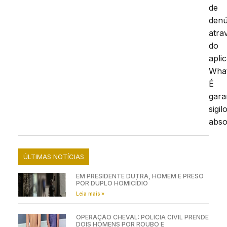
de
denú
atra
do
aplic
Wha
É
gara
sigil
abso
ÚLTIMAS NOTÍCIAS
EM PRESIDENTE DUTRA, HOMEM É PRESO
POR DUPLO HOMICÍDIO
Leia mais »
OPERAÇÃO CHEVAL: POLÍCIA CIVIL PRENDE
DOIS HOMENS POR ROUBO E