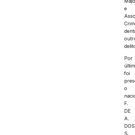
Maj
e
Asso
Crim
dent
outr
delit
Por
últi
foi
pres
o
naci
F.
DE
A.
DOS
S.