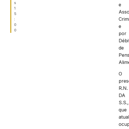
s
e
1
Asso
5
Crim
:
0
e
0
por
Débi
de
Pen
Alime
O
pres
R.N.
DA
S.S.,
que
atua
ocu