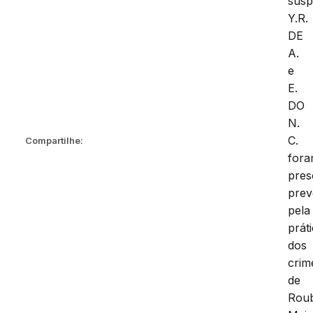
susp
Y.R.
DE
A.
e
E.
DO
N.
C.
Compartilhe:
for
pres
prev
pela
prát
dos
crim
de
Rou