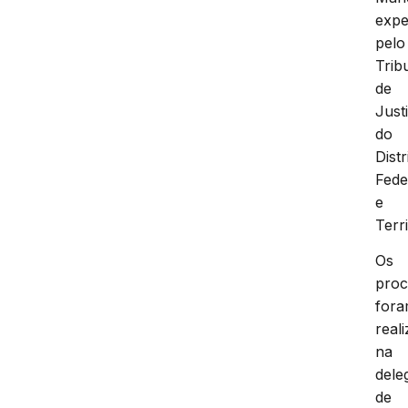
expe
pelo
Trib
de
Just
do
Distr
Fede
e
Terri
Os
proc
for
real
na
dele
de