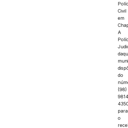
Políc
Civil
em
Cha
A
Políc
Judi
daqu
muni
disp
do
núm
(98)
981
435
para
o
rece