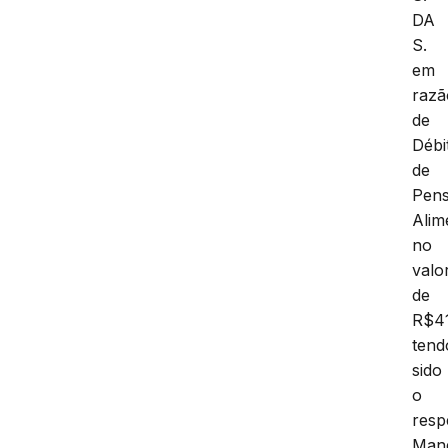
DA
S.
em
razã
de
Débi
de
Pen
Alim
no
valo
de
R$41
tend
sido
o
resp
Man