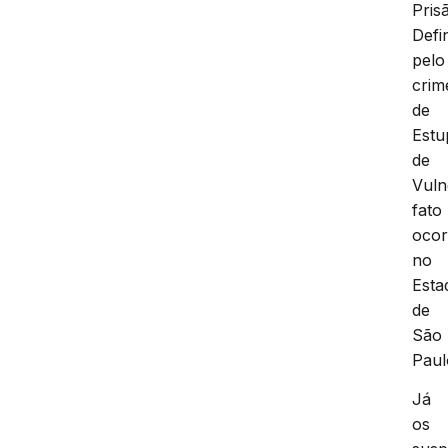
Pris
Defin
pelo
crim
de
Estu
de
Vuln
fato
ocor
no
Esta
de
São
Paul
Já
os