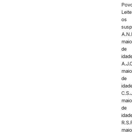
Pov
Leite
os
susp
A.N.
maio
de
idad
A.J.C
maio
de
idad
C.S.J
maio
de
idad
R.S.R
maio