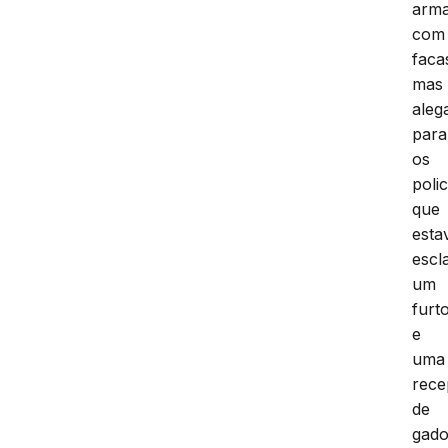
arm
com
faca
mas
aleg
para
os
polic
que
est
escl
um
furt
e
uma
rece
de
gado