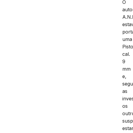
O
auto
A.N.
esta
port
uma
Pisto
cal.
9
mm
e,
seg
as
inve
os
outr
susp
esta