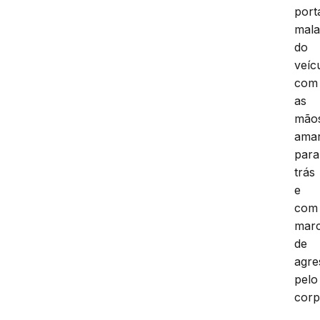
port
mala
do
veíc
com
as
mão
ama
para
trás
e
com
mar
de
agre
pelo
corp