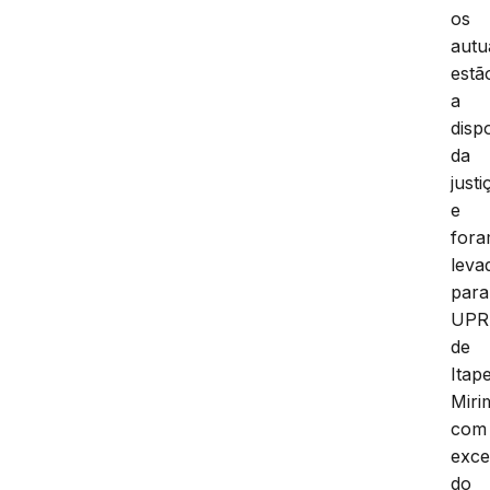
os
autu
estã
a
disp
da
justi
e
for
leva
para
UPR
de
Itap
Miri
com
exc
do