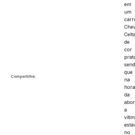
em
um
carr
Chev
Celta
de
cor
prat
sen
que
Compartilhe:
na
hor
da
abo
a
víti
esta
no