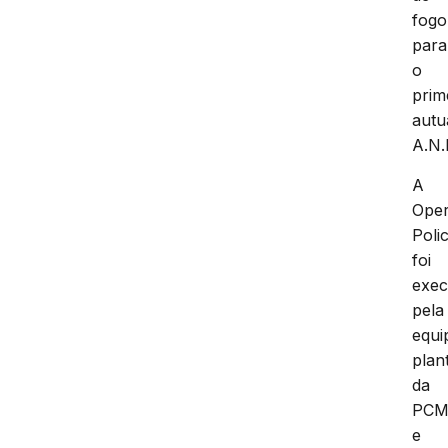
fogo
para
o
prim
autu
A.N.
A
Ope
Polic
foi
exec
pela
equi
plan
da
PC
e