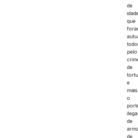
de
idad
que
for
autu
todo
pelo
crim
de
tort
e
mais
o
port
ilega
de
arm
de