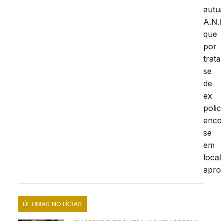
autu
A.N.
que
por
trata
se
de
ex
polic
enco
se
em
loca
apro
ÚLTIMAS NOTÍCIAS