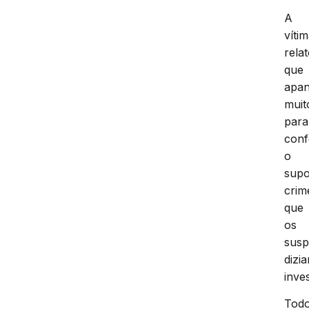
A
víti
rela
que
apa
muit
para
conf
o
supo
crim
que
os
susp
dizi
inves
Tod