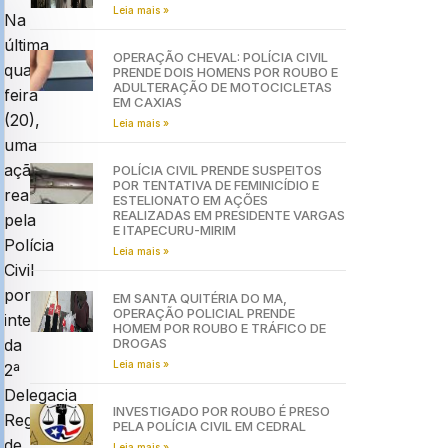
Leia mais »
Na
última
OPERAÇÃO CHEVAL: POLÍCIA CIVIL
quarta-
PRENDE DOIS HOMENS POR ROUBO E
ADULTERAÇÃO DE MOTOCICLETAS
feira
EM CAXIAS
(20),
Leia mais »
uma
ação
POLÍCIA CIVIL PRENDE SUSPEITOS
POR TENTATIVA DE FEMINICÍDIO E
realizada
ESTELIONATO EM AÇÕES
REALIZADAS EM PRESIDENTE VARGAS
pela
E ITAPECURU-MIRIM
Polícia
Leia mais »
Civil
por
EM SANTA QUITÉRIA DO MA,
OPERAÇÃO POLICIAL PRENDE
intermédio
HOMEM POR ROUBO E TRÁFICO DE
DROGAS
da
Leia mais »
2ª
Delegacia
INVESTIGADO POR ROUBO É PRESO
Regional
PELA POLÍCIA CIVIL EM CEDRAL
de
Leia mais »