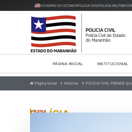
GOVERNO DO ESTADO
POLÍCIA CIVIL
POLÍCIA MILITAR
COR
PÁGINA INICIAL
INSTITUCIONAL
Página Inicial
Notícias
POLÍCIA CIVIL PRENDE Q
POLÍCIA
P
VOLTAR
u
CIVIL
bl
ic