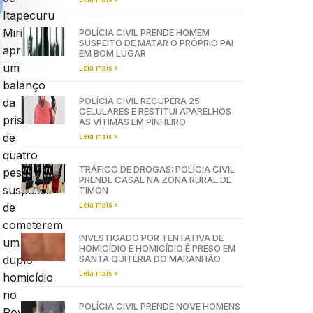
Itapecuru
Mirim
POLÍCIA CIVIL PRENDE HOMEM
SUSPEITO DE MATAR O PRÓPRIO PAI
apresentou
EM BOM LUGAR
um
Leia mais »
balanço
POLÍCIA CIVIL RECUPERA 25
da
CELULARES E RESTITUI APARELHOS
prisão
ÀS VÍTIMAS EM PINHEIRO
de
Leia mais »
quatro
TRÁFICO DE DROGAS: POLÍCIA CIVIL
pessoas
PRENDE CASAL NA ZONA RURAL DE
suspeitas
TIMON
Leia mais »
de
cometerem
INVESTIGADO POR TENTATIVA DE
um
HOMICÍDIO E HOMICÍDIO É PRESO EM
SANTA QUITÉRIA DO MARANHÃO
duplo
Leia mais »
homicídio
no
POLÍCIA CIVIL PRENDE NOVE HOMENS
Povoado