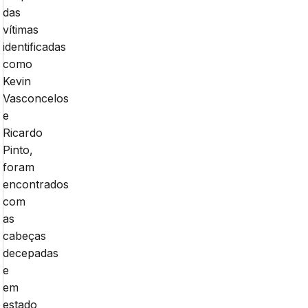
das
vítimas
identificadas
como
Kevin
Vasconcelos
e
Ricardo
Pinto,
foram
encontrados
com
as
cabeças
decepadas
e
em
estado