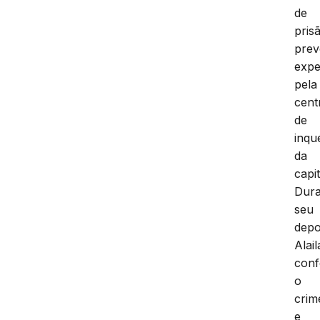
de
pris
prev
expe
pela
cent
de
inqu
da
capit
Dura
seu
depo
Alail
conf
o
crim
e