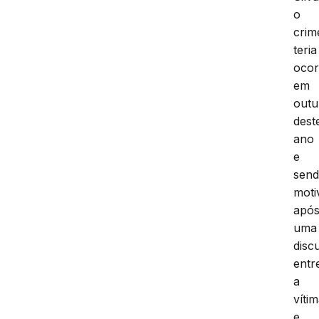
o
crim
teria
ocor
em
outu
dest
ano
e
sen
moti
apó
uma
disc
entr
a
víti
e