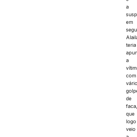
a
susp
em
segu
Alail
teria
apu
a
víti
com
vári
golp
de
faca
que
logo
veio
a