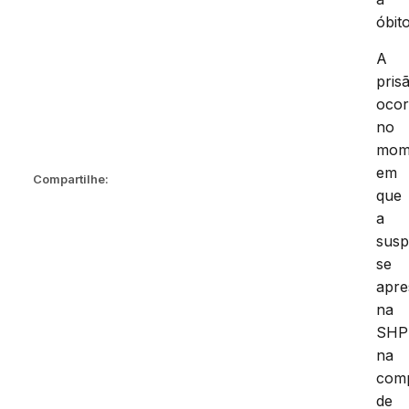
óbito
A
pris
ocor
no
mom
em
Compartilhe:
que
a
susp
se
apre
na
SHP
na
com
de