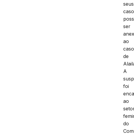
seus
caso
pos
ser
ane
ao
cas
de
Alail
A
susp
foi
enc
ao
seto
femi
do
Com