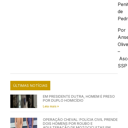
Peni
de
Pedr
Por
Ans
Olive
–
Asc
SSP
ÚLTIMAS NOTÍCIAS
EM PRESIDENTE DUTRA, HOMEM É PRESO
POR DUPLO HOMICÍDIO
Leia mais »
OPERAÇÃO CHEVAL: POLÍCIA CIVIL PRENDE
DOIS HOMENS POR ROUBO E
ADULTERAÇÃO DE MOTOCICLETAS EM