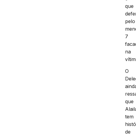
que
defe
pelo
men
7
faca
na
vítim
O
Dele
aind
ress
que
Alail
tem
hist
de