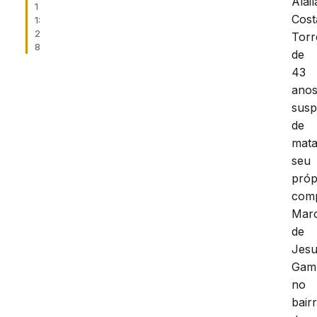
Alail
1
Cost
1:
2
Torr
8
de
43
anos
susp
de
mata
seu
próp
comp
Marc
de
Jes
Gam
no
bair