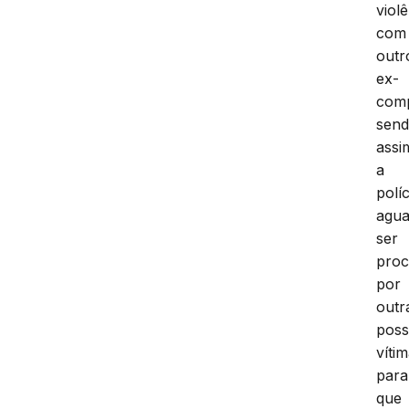
viol
com
outr
ex-
comp
sen
assi
a
políc
agua
ser
proc
por
outr
poss
víti
para
que