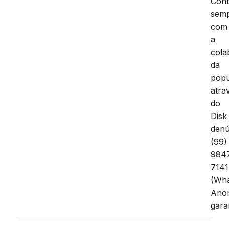
Con
sem
com
a
cola
da
pop
atra
do
Disk
denú
(99)
984
7141
(Wha
Ano
gara