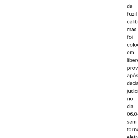
de
fuzil
cali
mas
foi
colo
em
libe
prov
apó
deci
judic
no
dia
06.0
sem
torn
elet