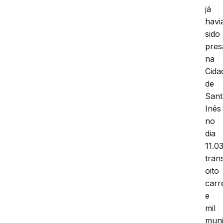
já
havi
sido
pres
na
Cida
de
Sant
Inês
no
dia
11.0
tran
oito
carr
e
mil
mun