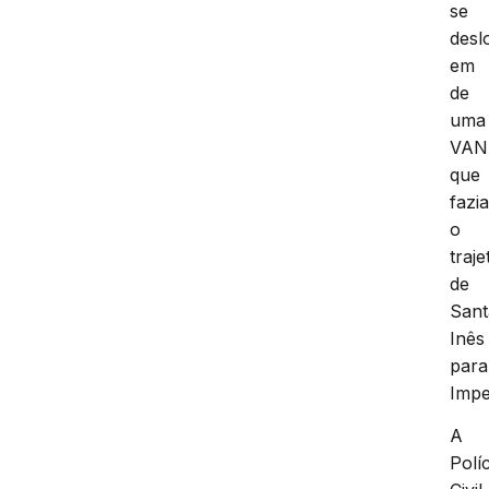
se
desl
em
de
uma
VAN
que
fazi
o
traje
de
Sant
Inês
para
Impe
A
Políc