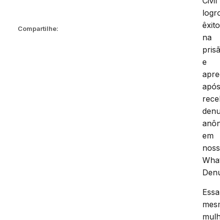
Civil
logr
êxit
Compartilhe:
na
pris
e
apre
apó
rece
denu
anô
em
nos
Wha
Denú
Essa
mes
mul