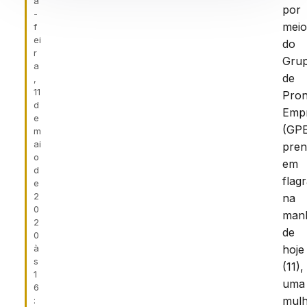
a
por
-
mei
f
ei
do
r
Gru
a
de
,
11
Pron
d
Emp
e
(GPE
m
ai
pre
o
em
d
flag
e
2
na
0
man
2
de
0
à
hoje
s
(11),
1
uma
6
mul
: