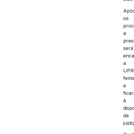
Apó
os
proc
a
pres
será
enc
a
UPR
femi
e
ficar
à
disp
da
justi