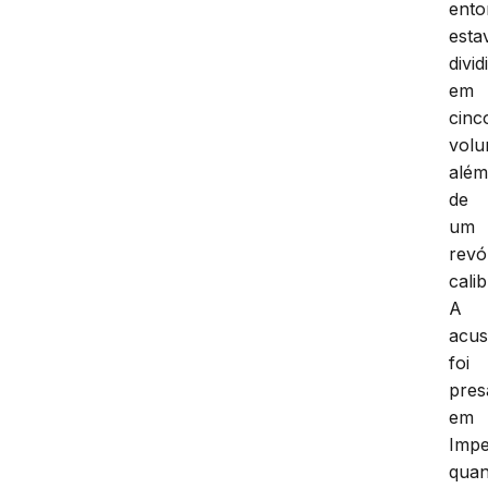
ento
esta
divid
em
cinc
volu
alé
de
um
revó
calib
A
acu
foi
pres
em
Impe
qua