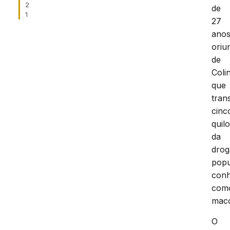
2
de
1
27
anos
oriu
de
Coli
que
tran
cinc
quil
da
drog
popu
conh
com
mac
O