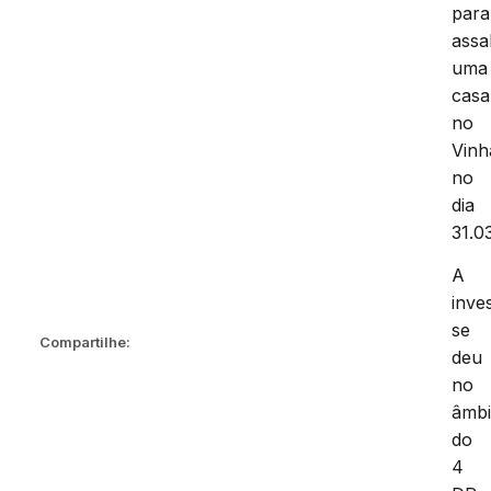
para
assa
uma
casa
no
Vinh
no
dia
31.0
A
inve
se
Compartilhe:
deu
no
âmbi
do
4