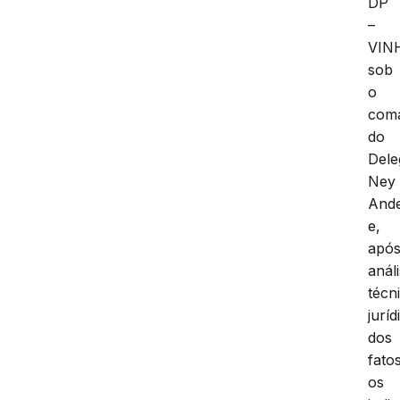
DP
–
VIN
sob
o
com
do
Dele
Ney
And
e,
apó
anál
técn
juríd
dos
fatos
os