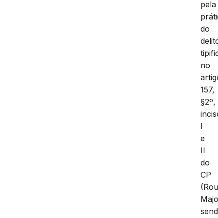
pela
prát
do
delit
tipif
no
artig
157,
§2º,
inci
I
e
II
do
CP
(Ro
Majo
sen