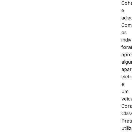
Coh
e
adja
Com
os
indi
for
apre
algu
apar
elet
e
um
veíc
Cor
Clas
Prat
utili