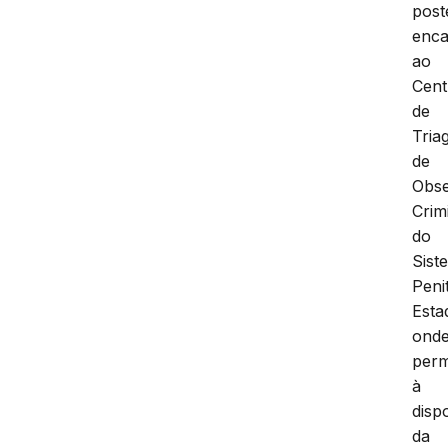
post
enc
ao
Cent
de
Tria
de
Obs
Crim
do
Sist
Peni
Esta
ond
per
à
disp
da