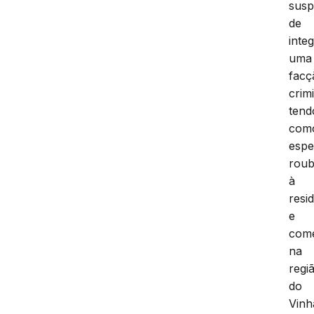
susp
de
inte
uma
facç
crim
tend
com
espe
rou
à
resi
e
comé
na
regi
do
Vinh