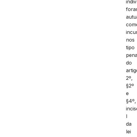
indi
for
autu
com
incu
nos
tipo
pena
do
artig
2º,
§2º
e
§4º,
incis
I
da
lei