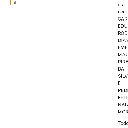
8
os
naci
CAR
EDU
ROD
DIA
EME
MAU
PIR
DA
SIL
E
PED
FEL
NAI
MOR
Tod