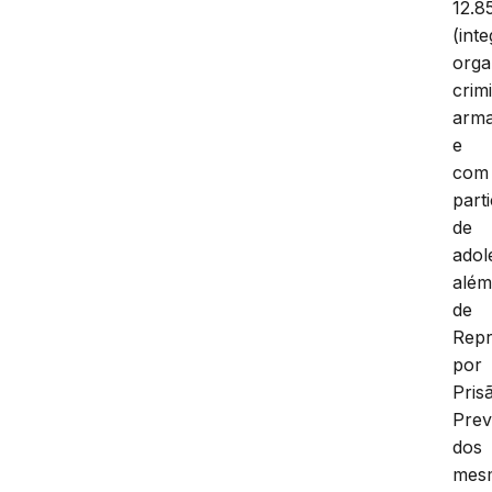
12.8
(int
orga
crim
arm
e
com
part
de
adol
alé
de
Repr
por
Pris
Prev
dos
mes