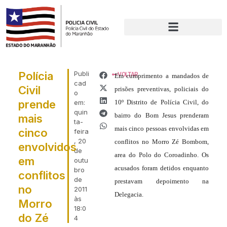
Polícia
Publi
VOLTAR
Em cumprimento a mandados de
cad
Civil
prisões preventivas, policiais do
o
prende
em:
10º Distrito de Polícia Civil, do
quin
bairro do Bom Jesus prenderam
mais
ta-
mais cinco pessoas envolvidas em
cinco
feira
, 20
conflitos no Morro Zé Bombom,
envolvidos
de
area do Polo do Coroadinho. Os
em
outu
acusados foram detidos enquanto
bro
conflitos
de
prestavam depoimento na
no
2011
Delegacia.
às
Morro
18:0
do Zé
4