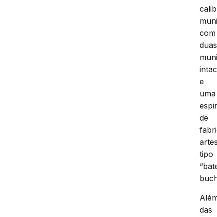
cali
muni
com
dua
mun
inta
e
uma
espi
de
fabr
arte
tipo
“bat
buch
Alé
das