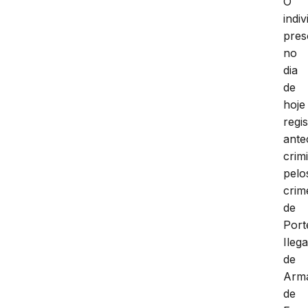
O
indi
pres
no
dia
de
hoje
regis
ante
crim
pelo
crim
de
Port
Ilega
de
Arm
de