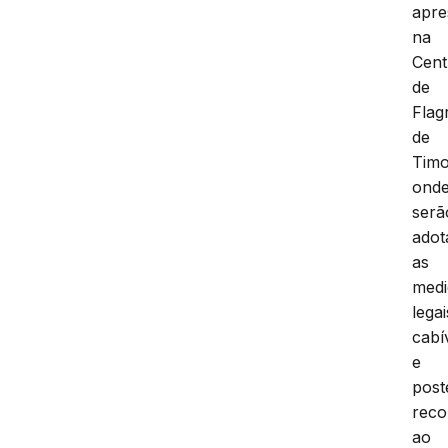
apre
na
Cent
de
Flag
de
Tim
ond
serã
adot
as
medi
legai
cabí
e
post
reco
ao