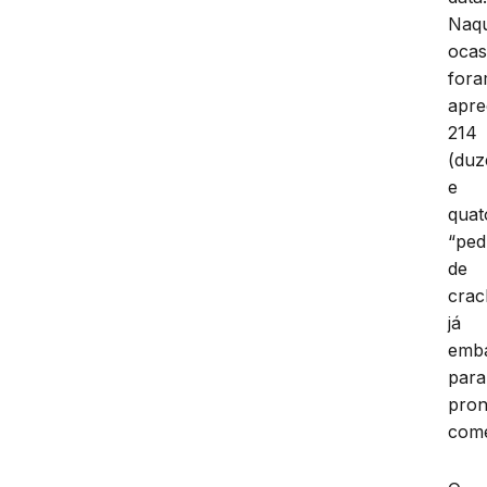
Naq
ocas
for
apre
214
(duz
e
quat
“ped
de
crac
já
emb
para
pron
come