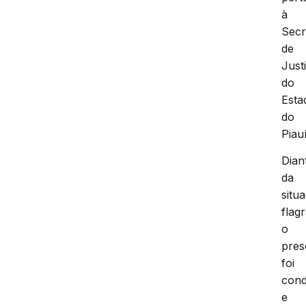
à
Secr
de
Just
do
Esta
do
Piauí
Dian
da
situ
flagr
o
pres
foi
cond
e