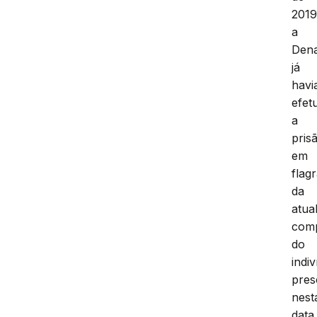
201
a
Den
já
havi
efet
a
pris
em
flag
da
atua
com
do
indi
pres
nest
data