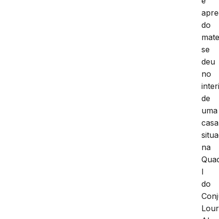
e
apr
do
mate
se
deu
no
inter
de
uma
casa
situ
na
Qua
I
do
Conj
Lour