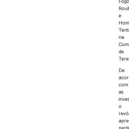
Fogo
Rou
e
Homi
Tent
na
Com
de
Tere
De
aco
com
as
inve
o
revó
apre
pert