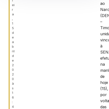
f
ao
ei
Narc
r
a
(DE
,
–
1
Timo
5
d
unid
e
vinc
a
à
b
ril
SEN
d
efet
e
na
2
0
man
2
de
0
hoje
à
s
(15),
1
por
6
volt
:
das
4