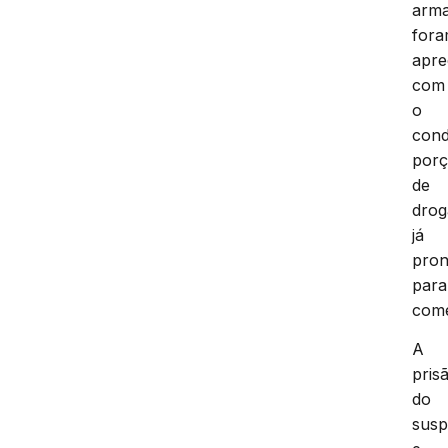
arma
for
apre
com
o
cond
por
de
drog
já
pron
para
come
A
pris
do
susp