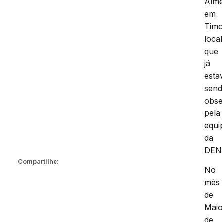
Alme
em
Timo
loca
que
já
esta
sen
obs
pela
equi
da
DEN
Compartilhe:
No
mês
de
Mai
de