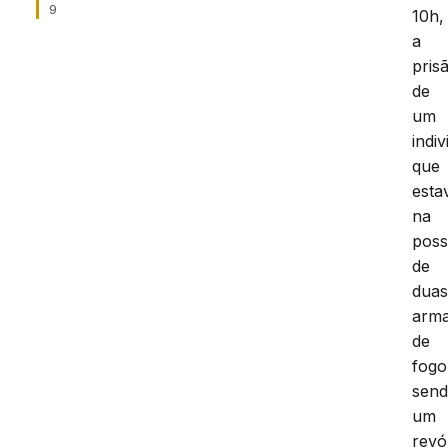
9
10h,
a
pris
de
um
indi
que
esta
na
pos
de
dua
arm
de
fogo
sen
um
revó