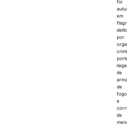
foi
autu
em
flag
delit
por
orga
crim
port
ilega
de
arm
de
fogo
e
cor
de
meno