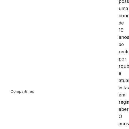
poss
uma
con
de
19
ano
de
recl
por
roub
e
atua
esta
Compartilhe:
em
regi
aber
O
acu