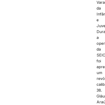
Vara
da
Infâ
e
Juve
Dura
a
ope
da
SEI
foi
apre
um
revó
cali
38.
Gláu
Araú