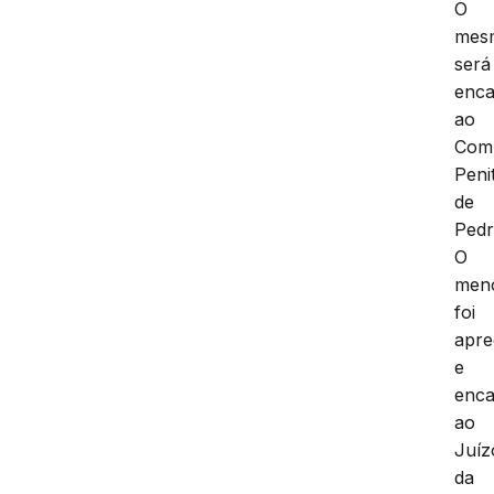
O
mes
será
enc
ao
Com
Peni
de
Pedr
O
men
foi
apre
e
enc
ao
Juíz
da