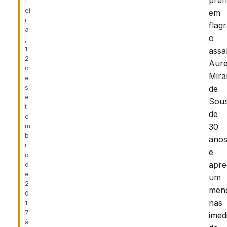
pre
f
ei
em
r
flag
a
o
,
1
assa
2
Auré
d
Mira
e
s
de
e
Sous
t
de
e
m
30
b
anos
r
e
o
apr
d
e
um
2
men
0
nas
1
7
imed
à