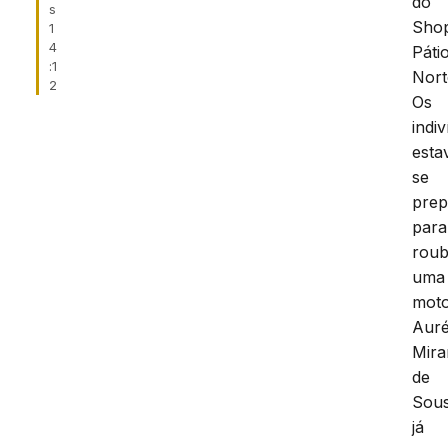
do
s
Sho
1
4
Páti
:1
Nort
2
Os
indi
est
se
pre
para
roub
uma
moto
Auré
Mira
de
Sou
já