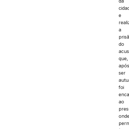
da
cida
e
real
a
pris
do
acu
que,
apó
ser
autu
foi
enc
ao
pres
ond
per