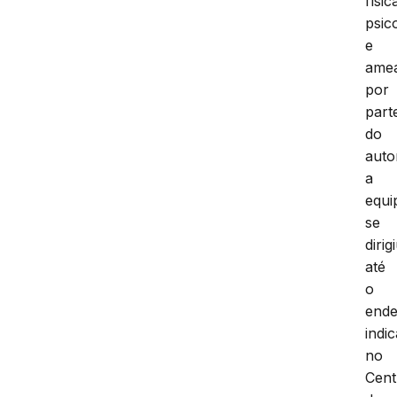
físic
psic
e
ame
por
part
do
auto
a
equi
se
dirig
até
o
end
indi
no
Cent