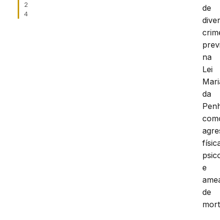
2
de
4
dive
crim
prev
na
Lei
Mari
da
Pen
com
agre
físic
psic
e
ame
de
mort