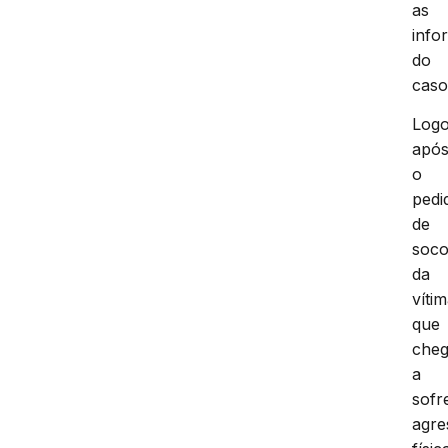
as
info
do
caso
Log
apó
o
pedi
de
soco
da
vítim
que
che
a
sofr
agre