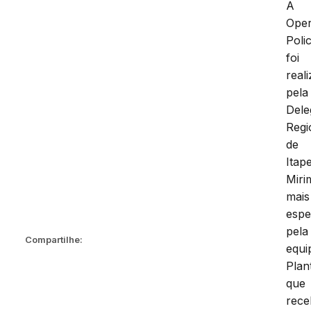
A
Ope
Polic
foi
real
pela
Dele
Regi
de
Itap
Miri
mais
espe
pela
Compartilhe:
equi
Plan
que
rec