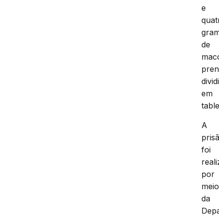
e
quat
gra
de
mac
pren
divid
em
table
A
pris
foi
real
por
mei
da
Dep