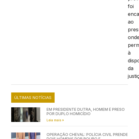
foi
enc
ao
pres
ond
per
à
disp
da
justi
ÚLTIMAS NOTÍCIAS
EM PRESIDENTE DUTRA, HOMEM É PRESO
POR DUPLO HOMICÍDIO
Leia mais »
OPERAÇÃO CHEVAL: POLÍCIA CIVIL PRENDE
DOIS HOMENS POR ROUBO E