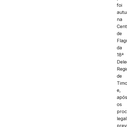
foi
autu
na
Cent
de
Flag
da
18ª
Dele
Regi
de
Tim
e,
apó
os
proc
lega
prev