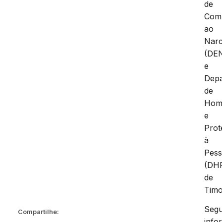
de
Com
ao
Narc
(DE
e
Dep
de
Homi
e
Prot
à
Pes
(DH
de
Timo
Seg
Compartilhe:
info