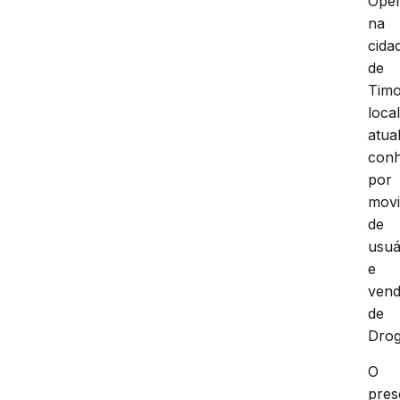
Oper
na
cida
de
Tim
loca
atua
conh
por
mov
de
usuá
e
vend
de
Drog
O
pres