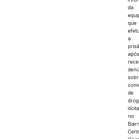
da
equi
que
efet
a
pris
apó
rece
denú
sobr
come
de
drog
ilícit
no
Bair
Cent