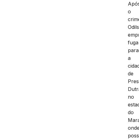
nov
de
2015
Apó
o
crim
Odil
emp
fuga
para
a
cida
de
Pres
Dutr
no
esta
do