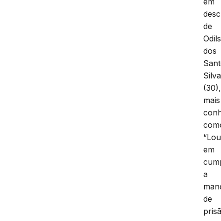
em
desc
de
Odil
dos
Sant
Silv
(30)
mais
conh
com
“Lou
em
cum
a
man
de
pris