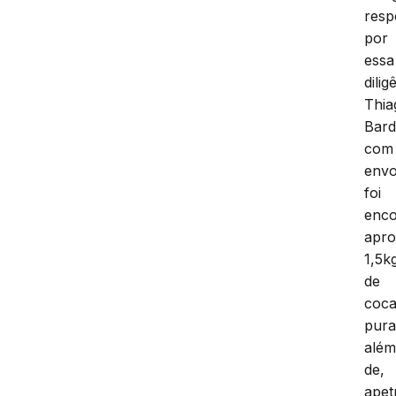
resp
por
essa
dilig
Thia
Bard
com
envo
foi
enco
apr
1,5k
de
coca
pura
alé
de,
apet