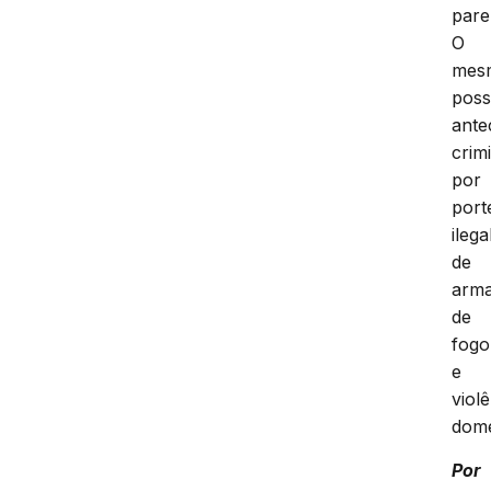
Mar
ond
poss
pare
O
mes
poss
ante
crim
por
port
ilega
de
arm
de
fogo
e
viol