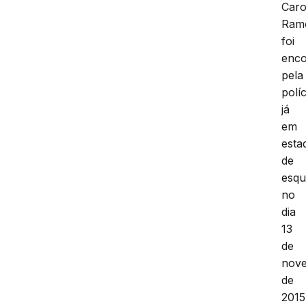
O
cor
de
Caro
Ram
foi
enco
pela
políc
já
em
esta
de
esqu
no
dia
13
de