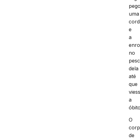
logo
em
segu
peg
uma
cord
e
a
enro
no
pes
dela
até
que
vies
a
óbito