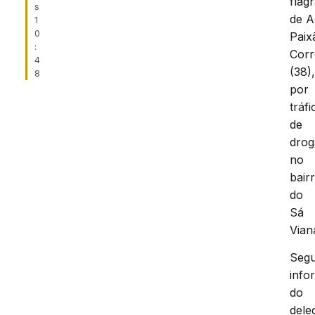
flag
s
de A
1
0
Paix
:
Corr
4
(38)
8
por
tráfi
de
drog
no
bair
do
Sá
Vian
Seg
info
do
dele