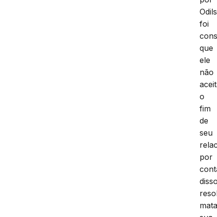
Odil
foi
cons
que
ele
não
acei
o
fim
de
seu
rela
por
cont
diss
reso
mata