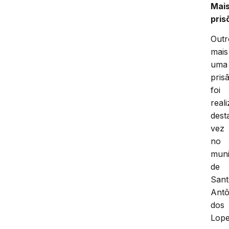
Mai
pris
Outr
mais
uma
pris
foi
real
dest
vez
no
muni
de
San
Antô
dos
Lop