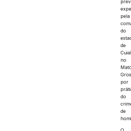
prev
expe
pela
com
do
esta
de
Cuia
no
Mat
Gros
por
prát
do
crim
de
homi
O