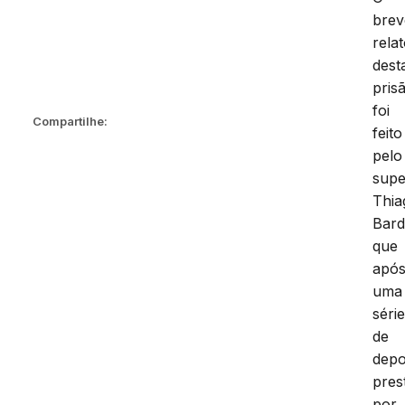
brev
rela
dest
pris
foi
feito
pelo
Compartilhe:
supe
Thia
Bard
que
apó
uma
séri
de
depo
pres
por