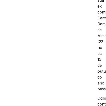
sua
ex
comp
Caro
Ram
de
Alme
(22),
no
dia
15
de
outu
do
ano
pass