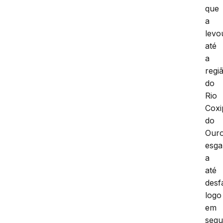
Odil
con
que
a
levo
até
a
regi
do
Rio
Coxi
do
Ouro
esg
a
até
desf