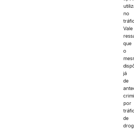
utili
no
tráfi
Vale
ress
que
o
mes
disp
já
de
ante
crim
por
tráfi
de
drog