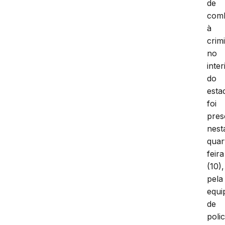
de
com
à
crim
no
inter
do
esta
foi
pres
nest
quar
feira
(10),
pela
equi
de
polic