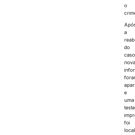
o
crim
Apó
a
reab
do
caso
nov
info
for
apa
e
uma
test
impr
foi
loca