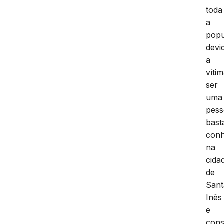
toda
a
pop
devi
a
víti
ser
uma
pes
bast
conh
na
cida
de
Sant
Inês
e
cons