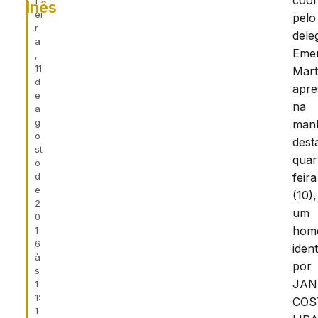
coo
f
Inês
ei
pelo
r
dele
a
Eme
,
11
Mart
d
apre
e
na
a
g
man
o
dest
st
quar
o
d
feira
e
(10),
2
um
0
hom
1
6
ident
à
por
s
JAN
1
1:
COS
1