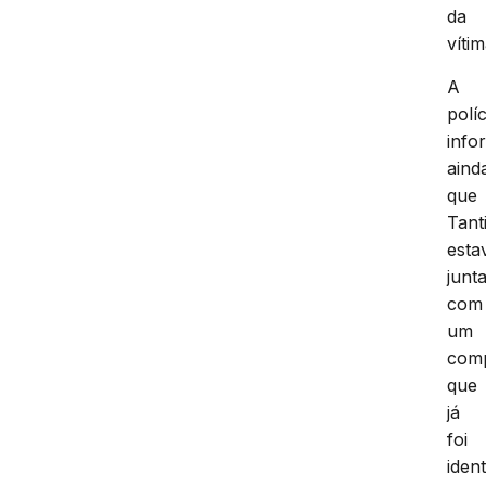
da
vítim
A
políc
info
aind
que
Tant
esta
junt
com
um
com
que
já
foi
ident