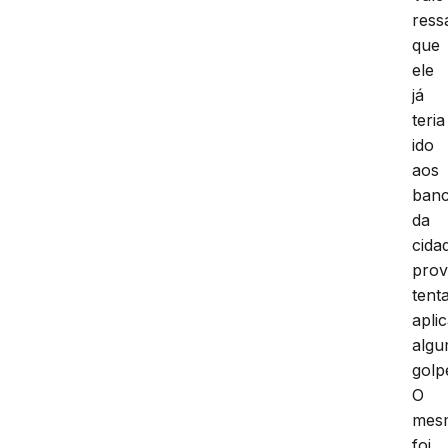
ress
que
ele
já
teria
ido
aos
ban
da
cida
prov
tent
apli
alg
golp
O
mes
foi