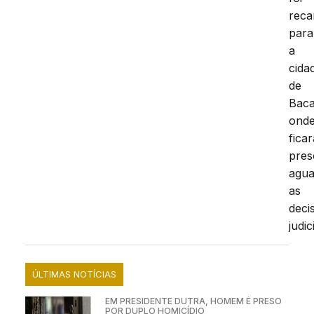
reca
para
a
cida
de
Baca
ond
ficar
pres
agu
as
deci
judic
ÚLTIMAS NOTÍCIAS
EM PRESIDENTE DUTRA, HOMEM É PRESO
POR DUPLO HOMICÍDIO