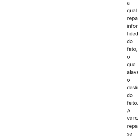
a
qual
repa
info
fide
do
fato,
o
que
alav
o
desl
do
feito
A
vers
repa
se