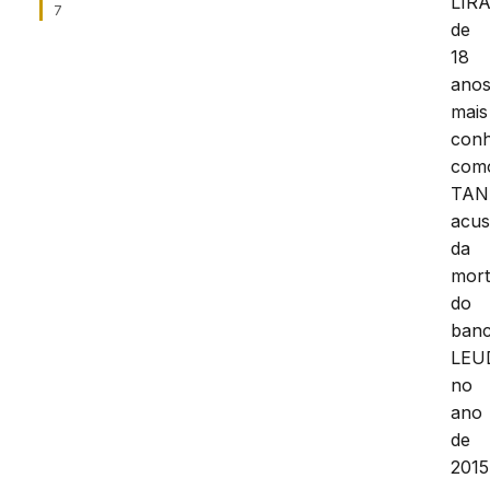
LIRA
7
de
18
anos
mais
conh
com
TAN
acu
da
mor
do
banc
LEU
no
ano
de
2015