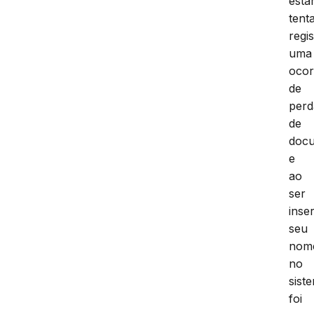
estar
tent
regis
uma
ocor
de
perd
de
doc
e
ao
ser
inse
seu
nom
no
sist
foi