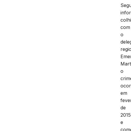
Seg
info
colh
com
o
dele
regi
Eme
Mart
o
crim
ocor
em
feve
de
2015
e
com