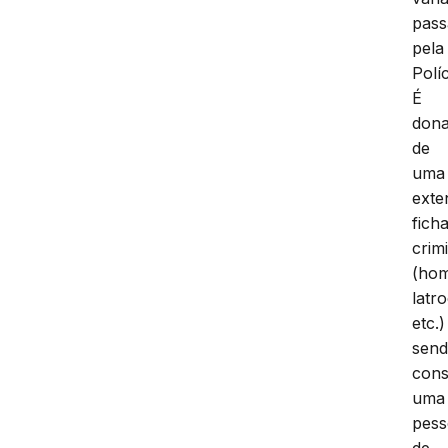
pass
pela
Políc
É
dona
de
uma
exte
fich
crim
(hom
latro
etc.)
sen
cons
uma
pes
de