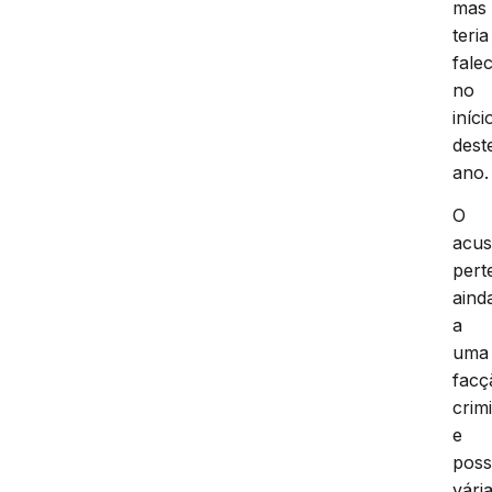
mas
teria
fale
no
iníci
dest
ano.
O
acu
pert
aind
a
uma
facç
crim
e
poss
vári