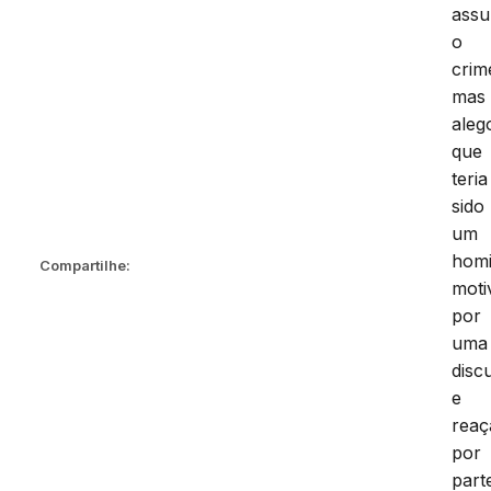
assu
o
crim
mas
aleg
que
teria
sido
um
homi
Compartilhe:
moti
por
uma
disc
e
reaç
por
part