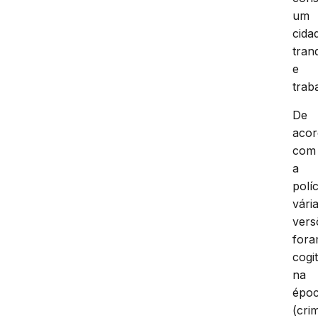
um
cida
tran
e
trab
De
aco
com
a
políc
vári
vers
for
cogi
na
épo
(cri