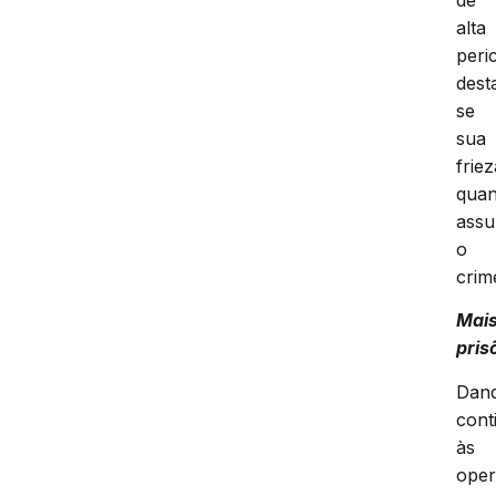
alta
peri
dest
se
sua
friez
qua
assu
o
crim
Mai
pris
Dan
cont
às
ope