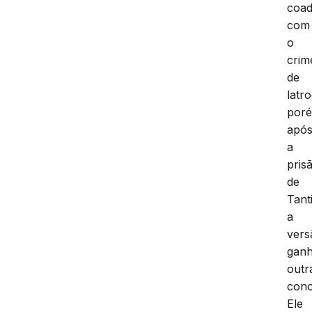
coa
com
o
crim
de
latro
por
apó
a
pris
de
Tant
a
vers
gan
outr
cono
Ele