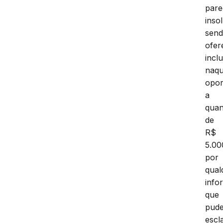
pare
inso
sen
ofer
inclu
naqu
opor
a
quan
de
R$
5.00
por
qual
info
que
pud
escl