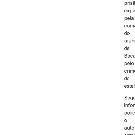
pris
expe
pela
com
do
muni
de
Baca
pelo
crim
de
estel
Seg
info
polic
o
auto