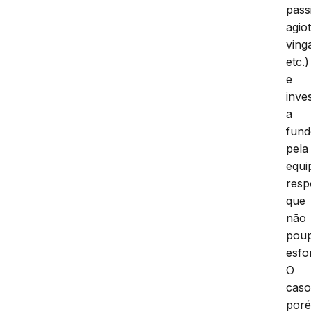
pass
agio
ving
etc.)
e
inve
a
fun
pela
equi
resp
que
não
pou
esfo
O
caso
por