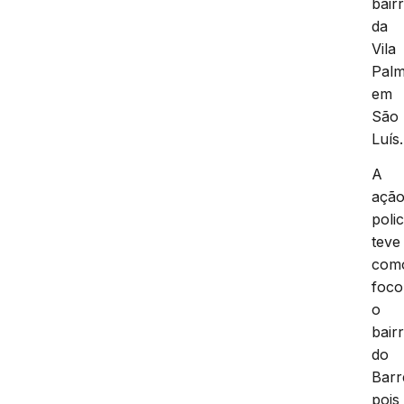
bair
da
Vila
Palm
em
São
Luís.
A
açã
polic
teve
com
foco
o
bair
do
Barr
pois