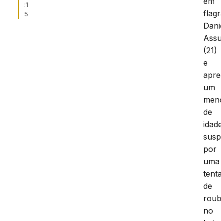
em
:1
flag
5
Dani
Ass
(21)
e
apre
um
men
de
idad
susp
por
uma
tenta
de
rou
no