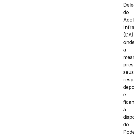
Dele
do
Adol
Infr
(DAÍ
ond
a
mes
pres
seus
resp
depo
e
fica
à
disp
do
Pod