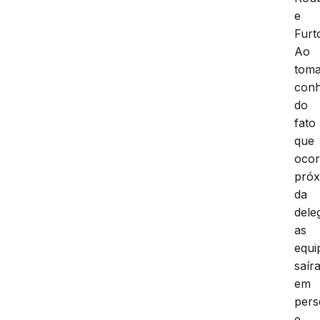
e
Furt
Ao
tom
con
do
fato
que
ocor
pró
da
dele
as
equi
saír
em
pers
e