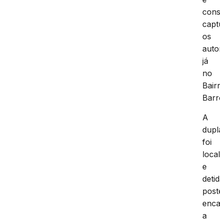
cons
capt
os
auto
já
no
Bair
Barr
A
dupl
foi
loca
e
detid
post
enc
a