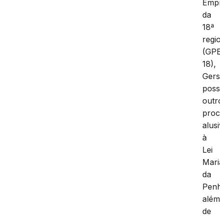
Emp
da
18ª
regi
(GP
18),
Ger
poss
outr
proc
alus
à
Lei
Mari
da
Pen
alé
de