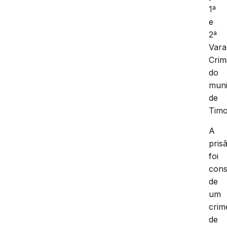
1ª
e
2ª
Vara
Crim
do
muni
de
Timo
A
pris
foi
cons
de
um
crim
de