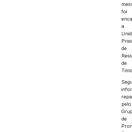
mes
foi
enc
a
Unid
Pris
de
Ress
de
Timo
Seg
info
repa
pelo
Gru
de
Pron