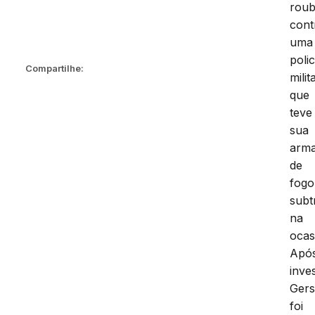
rou
cont
uma
polic
Compartilhe:
milit
que
teve
sua
arm
de
fogo
subt
na
ocas
Apó
inve
Ger
foi