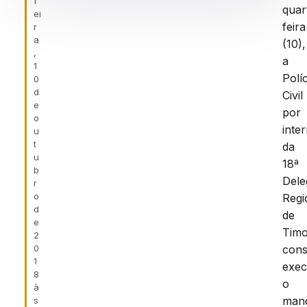
f
quar
ei
feira
r
a
(10),
,
a
1
Políc
0
d
Civil
e
por
o
inte
u
t
da
u
18ª
b
Dele
r
o
Regi
d
de
e
Timo
2
0
cons
1
exec
8
o
à
man
s