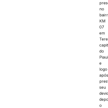
pres
no
bair
KM
07
em
Tere
capit
do
Piau
e
logo
apó
pres
seu
devi
depo
o