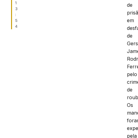
1
de
3
pris
:
em
5
4
desf
de
Ger
Jam
Rodr
Ferr
pelo
crim
de
roub
Os
man
for
expe
pela