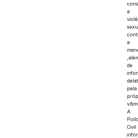
cons
a
viol
sexu
cont
a
men
,alé
de
info
dela
pela
próp
vítim
A
Políc
Civil
info