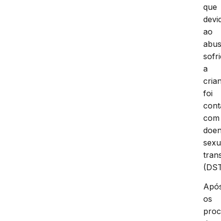
que
devi
ao
abu
sofr
a
cria
foi
cont
com
doe
sexu
tran
(DST
Apó
os
proc