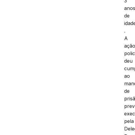
3
ano
de
idad
.
A
açã
polic
deu
cum
ao
man
de
pris
prev
exec
pela
Dele