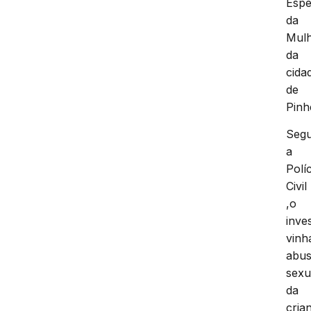
Espe
da
Mul
da
cida
de
Pinh
Seg
a
Políc
Civil
,o
inve
vinh
abu
sexu
da
cria