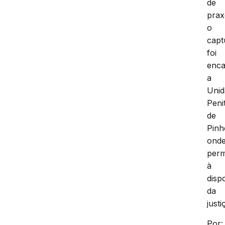
de
prax
o
capt
foi
enc
a
Unid
Peni
de
Pinh
ond
per
à
disp
da
justi
Por: