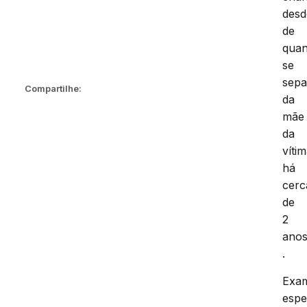
desd
de
qua
se
sep
Compartilhe:
da
mãe
da
vítim
há
cerc
de
2
ano
.
Exa
espe