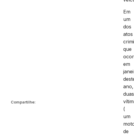
Em
um
dos
atos
crim
que
ocor
em
jane
dest
ano,
dua
víti
Compartilhe:
(
um
moto
de