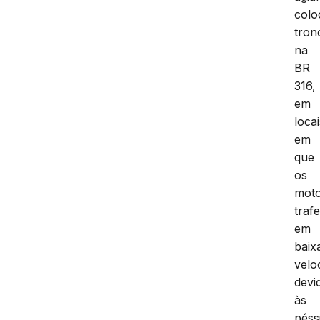
colo
tron
na
BR
316,
em
locai
em
que
os
moto
traf
em
baix
velo
devi
às
péss