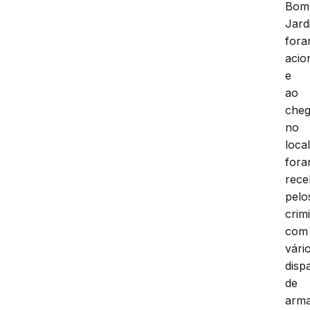
Bom
Jard
for
acio
e
ao
che
no
local
for
rece
pelo
crim
com
vári
disp
de
arm