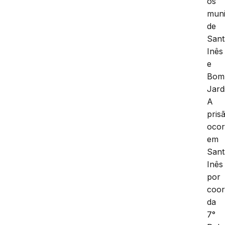
os
muni
de
Sant
Inês
e
Bom
Jard
A
pris
ocor
em
Sant
Inês
por
coo
da
7°