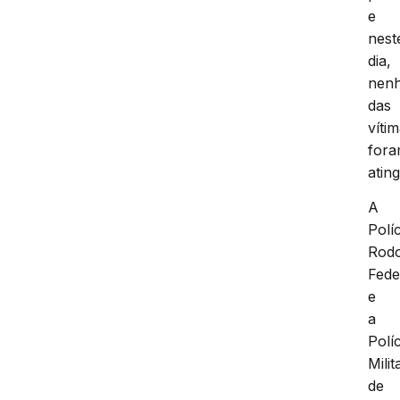
e
nest
dia,
nen
das
víti
for
ating
A
Políc
Rodo
Fede
e
a
Políc
Milit
de