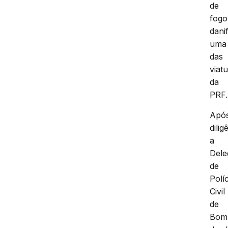
de
fogo
dani
uma
das
viat
da
PRF.
Apó
dilig
a
Dele
de
Políc
Civil
de
Bom