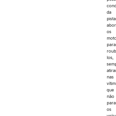
cond
da
pista
abo
os
moto
para
roub
los,
sem
atir
nas
víti
que
não
par
os
veíc