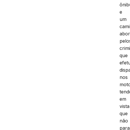
ônib
e
um
cami
abo
pelo
crim
que
efet
disp
nos
moto
tend
em
vista
que
não
par