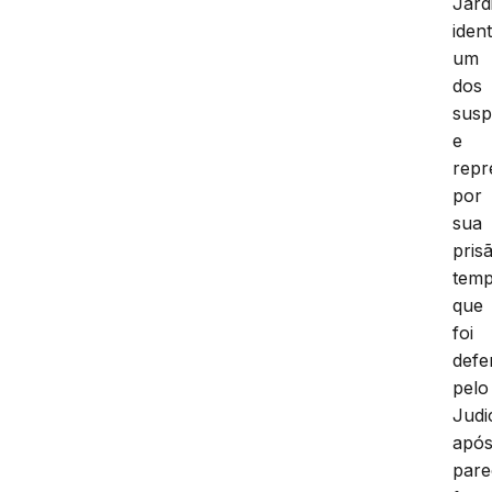
Jard
ident
um
dos
susp
e
repr
por
sua
pris
temp
que
foi
defe
pelo
Judic
apó
pare