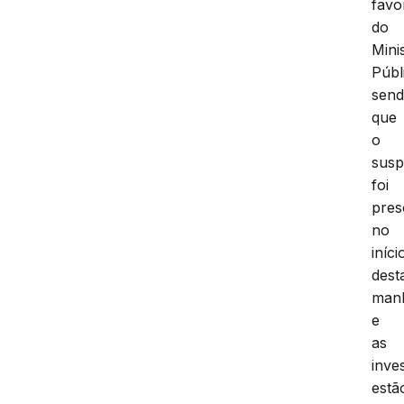
favo
do
Mini
Públ
sen
que
o
susp
foi
pres
no
iníci
dest
man
e
as
inve
estã