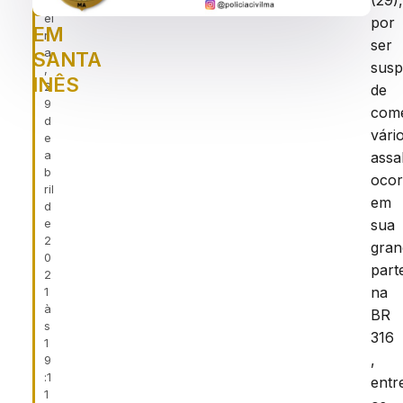
(29)
f
316
ei
por
EM
r
ser
a
SANTA
susp
,
INÊS
2
de
9
com
d
vári
e
a
assa
b
ocor
ril
em
d
e
sua
2
gran
0
part
2
na
1
à
BR
s
316
1
,
9
:1
entr
1