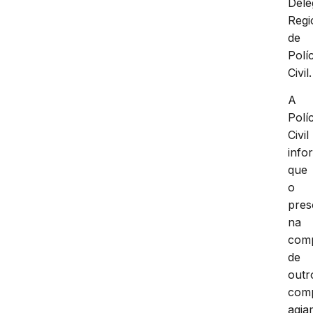
Dele
Regi
de
Políc
Civil.
A
Políc
Civil
info
que
o
pres
na
com
de
outr
com
agia