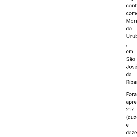
conh
com
Mor
do
Uru
,
em
São
Jos
de
Riba
For
apre
217
(duz
e
deze