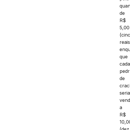
quan
de
R$
5,00
(cin
reais
enq
que
cad
pedr
de
crac
seri
vend
a
R$
10,0
(dez