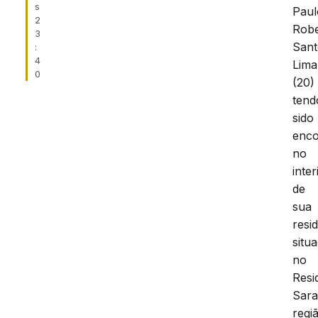
s
Paul
2
Robe
3
Sant
:
4
Lima
0
(20)
tend
sido
enco
no
inter
de
sua
resi
situ
no
Resi
Sara
regi