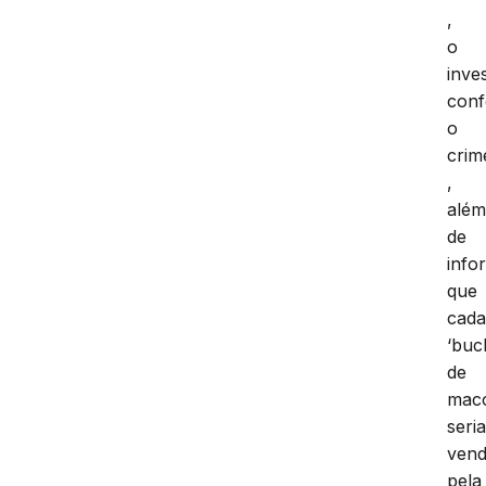
,
o
inve
conf
o
crim
,
alé
de
info
que
cad
‘buc
de
mac
seri
vend
pela