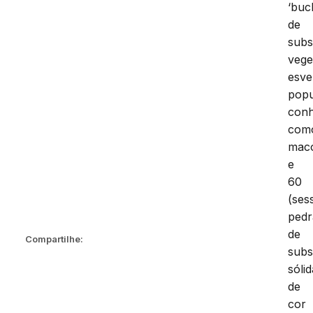
‘buc
de
subs
vege
esve
popu
conh
com
mac
e
60
(ses
pedr
de
Compartilhe:
subs
sólid
de
cor