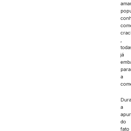
amar
popu
conh
com
crac
,
toda
já
emb
para
a
come
Dura
a
apu
do
fato