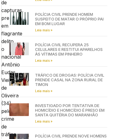
de
capturas,
POLÍCIA CIVIL PRENDE HOMEM
prendeu
SUSPEITO DE MATAR O PRÓPRIO PAI
EM BOM LUGAR
em
Leia mais »
flagrante
delito
POLÍCIA CIVIL RECUPERA 25
o
CELULARES E RESTITUI APARELHOS
ÀS VÍTIMAS EM PINHEIRO
nacional
Leia mais »
Antônio
Eudas
TRÁFICO DE DROGAS: POLÍCIA CIVIL
Vieira
PRENDE CASAL NA ZONA RURAL DE
TIMON
de
Leia mais »
Oliveira
(34),
INVESTIGADO POR TENTATIVA DE
HOMICÍDIO E HOMICÍDIO É PRESO EM
pelo
SANTA QUITÉRIA DO MARANHÃO
crime
Leia mais »
de
tráfico
POLÍCIA CIVIL PRENDE NOVE HOMENS