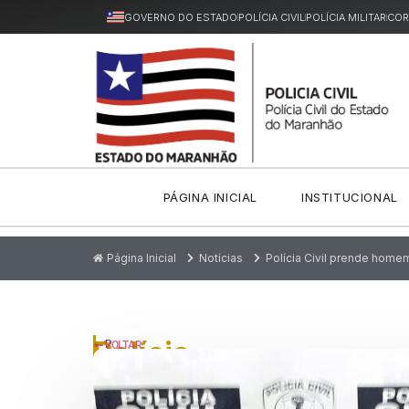
GOVERNO DO ESTADO
POLÍCIA CIVIL
POLÍCIA MILITAR
COR
PÁGINA INICIAL
INSTITUCIONAL
Página Inicial
Notícias
Polícia Civil prende home
Polícia
P
VOLTAR
u
Civil
bl
ic