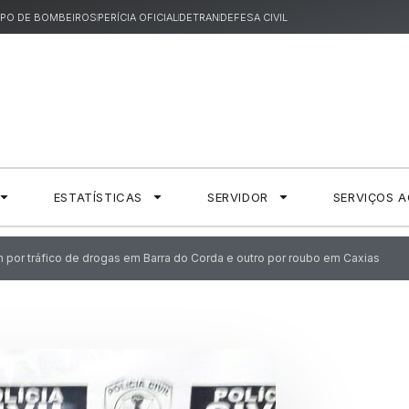
PO DE BOMBEIROS
PERÍCIA OFICIAL
DETRAN
DEFESA CIVIL
ESTATÍSTICAS
SERVIDOR
SERVIÇOS 
m por tráfico de drogas em Barra do Corda e outro por roubo em Caxias