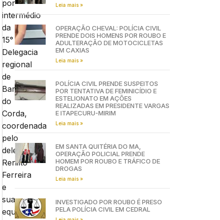
por
Leia mais »
intermédio
da
OPERAÇÃO CHEVAL: POLÍCIA CIVIL
PRENDE DOIS HOMENS POR ROUBO E
15°
ADULTERAÇÃO DE MOTOCICLETAS
EM CAXIAS
Delegacia
Leia mais »
regional
de
POLÍCIA CIVIL PRENDE SUSPEITOS
Barra
POR TENTATIVA DE FEMINICÍDIO E
ESTELIONATO EM AÇÕES
do
REALIZADAS EM PRESIDENTE VARGAS
Corda,
E ITAPECURU-MIRIM
Leia mais »
coordenada
pelo
EM SANTA QUITÉRIA DO MA,
delegado
OPERAÇÃO POLICIAL PRENDE
HOMEM POR ROUBO E TRÁFICO DE
Renilto
DROGAS
Ferreira
Leia mais »
e
sua
INVESTIGADO POR ROUBO É PRESO
PELA POLÍCIA CIVIL EM CEDRAL
equipe
Leia mais »