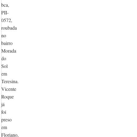
bca,
PII-
0572,
roubada
no
bairro
Morada
do
Sol
em
Teresina.
Vicente
Roque
já
foi
preso
em
Floriano,