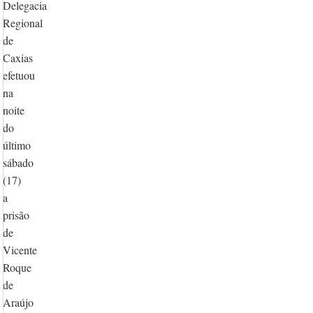
Delegacia
Regional
de
Caxias
efetuou
na
noite
do
último
sábado
(17)
a
prisão
de
Vicente
Roque
de
Araújo