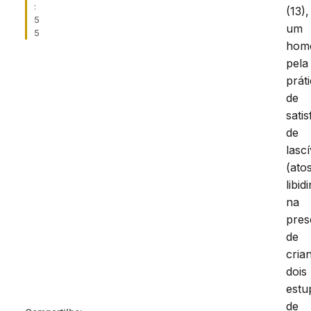
:
(13),
5
um
5
hom
pela
prát
de
sati
de
lascí
(ato
libid
na
pres
de
cria
dois
estu
de