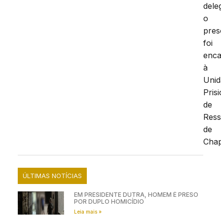
dele
o
pres
foi
enc
à
Unid
Pris
de
Ress
de
Chap
ÚLTIMAS NOTÍCIAS
EM PRESIDENTE DUTRA, HOMEM É PRESO
POR DUPLO HOMICÍDIO
Leia mais »