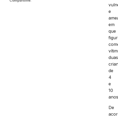
Compartilhe:
vuln
e
ame
em
que
figu
com
víti
dua
cria
de
4
e
10
anos
De
aco