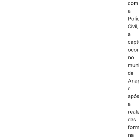
com
a
Políc
Civil,
a
capt
ocor
no
muni
de
Ana
e
apó
a
real
das
form
na