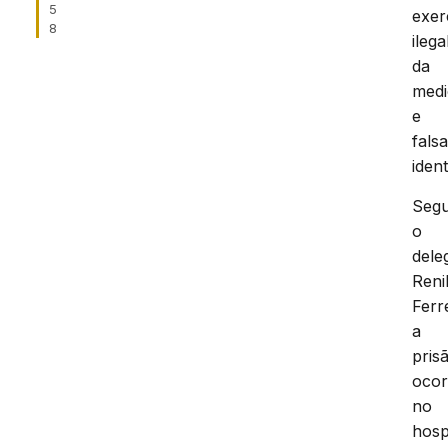
5
exer
8
ilega
da
medi
e
fals
iden
Seg
o
dele
Reni
Ferr
a
pris
ocor
no
hosp