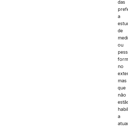
das
pref
a
estu
de
medi
ou
pess
for
no
exter
mas
que
não
estã
habi
a
atua