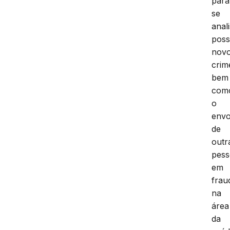
para
se
anal
poss
nov
crim
bem
com
o
envo
de
outr
pess
em
frau
na
área
da