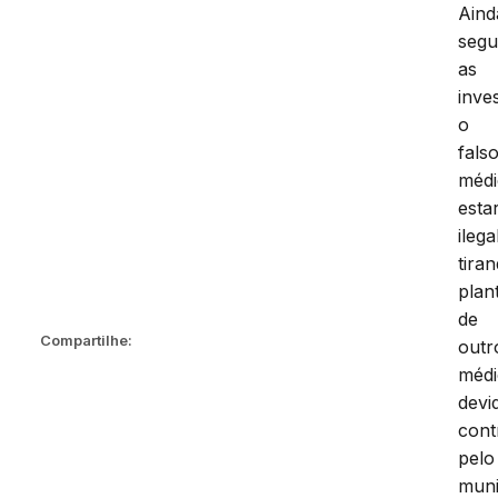
Aind
seg
as
inve
o
fals
méd
estar
ileg
tira
plan
de
Compartilhe:
outr
médi
devi
cont
pelo
muni