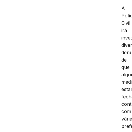
A
Políc
Civil
irá
inve
dive
denu
de
que
algu
médi
esta
fec
cont
com
vári
pref