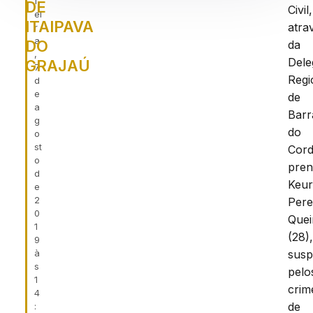
f
DE
Civil,
ei
ITAIPAVA
atra
r
a
DO
da
,
Dele
GRAJAÚ
7
Regi
d
e
de
a
Barr
g
do
o
st
Cord
o
pre
d
Keu
e
2
Pere
0
Quei
1
(28)
9
à
susp
s
pelo
1
crim
4
de
: