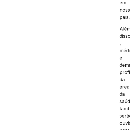
em
nos
país.
Alé
diss
,
médi
e
dema
prof
da
área
da
saú
tam
serã
ouvi