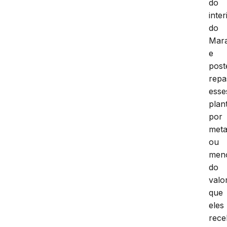
do
inter
do
Mar
e
post
repa
esse
plan
por
met
ou
men
do
valo
que
eles
rec