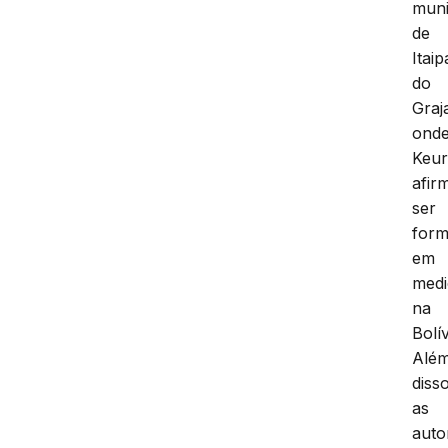
muni
de
Itai
do
Graj
ond
Keur
afir
ser
for
em
medi
na
Bolív
Alé
diss
as
auto