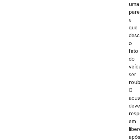
uma
pare
e
que
desc
o
fato
do
veíc
ser
roub
O
acu
dev
resp
em
libe
apó