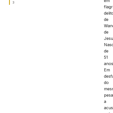
em
3
flag
delit
de
Wan
de
Jes
Nasc
de
51
anos
Em
desf
do
mes
pes
a
acu