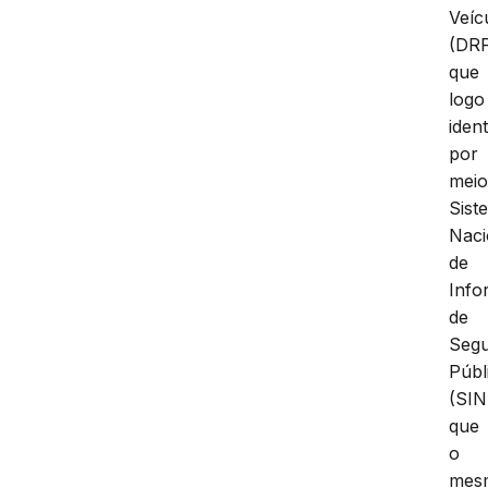
Veíc
(DR
que
logo
iden
por
mei
Sist
Naci
de
Info
de
Seg
Públ
(SIN
que
o
mes