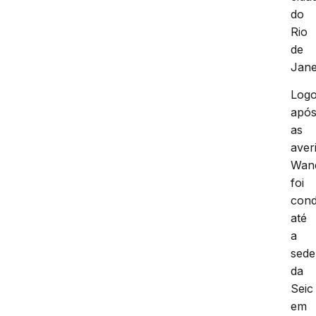
do
Rio
de
Jane
Log
apó
as
aver
Wan
foi
cond
até
a
sede
da
Seic
em