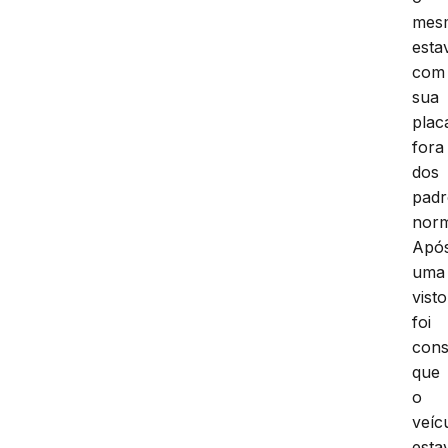
mes
esta
com
sua
plac
fora
dos
padr
norm
Apó
uma
visto
foi
cons
que
o
veíc
esta