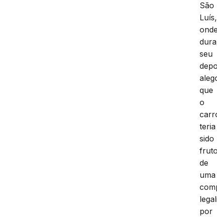
São
Luís
ond
dura
seu
depo
aleg
que
o
carr
teria
sido
frut
de
uma
com
lega
por