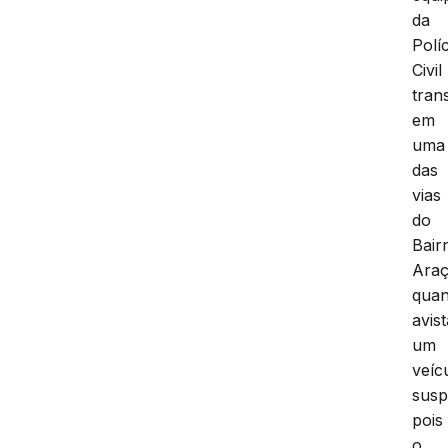
da
Políc
Civil
tran
em
uma
das
vias
do
Bair
Araç
qua
avis
um
veíc
susp
pois
o