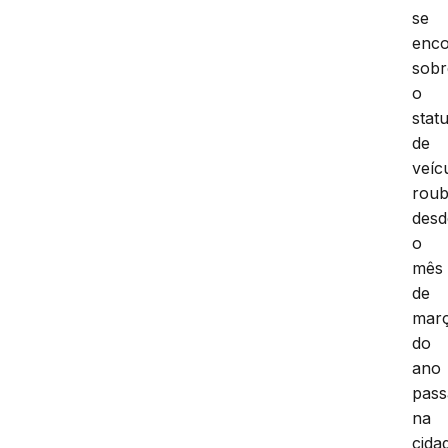
se
enco
sobr
o
stat
de
veíc
roub
desd
o
mês
de
mar
do
ano
pass
na
cida