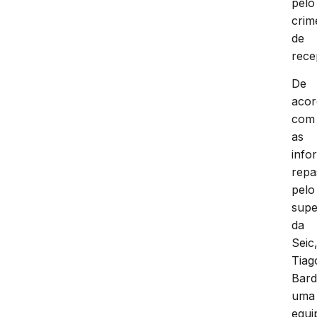
pelo
crim
de
rece
De
aco
com
as
info
repa
pelo
supe
da
Seic
Tiag
Bard
uma
equi