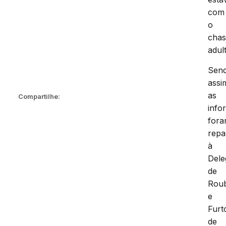
com
o
chas
adul
Sen
assi
as
Compartilhe:
info
for
repa
à
Dele
de
Rou
e
Furt
de