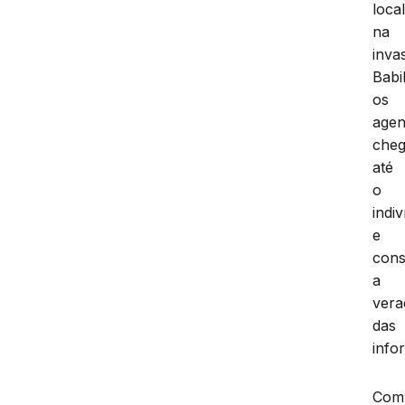
loca
na
inva
Babi
os
agen
che
até
o
indi
e
cons
a
vera
das
info
Com