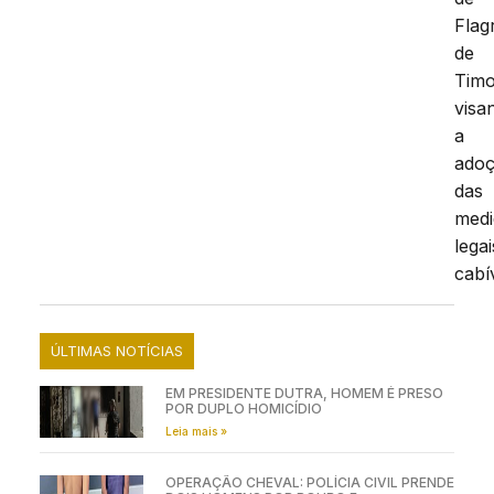
Flag
de
Tim
visa
a
ado
das
medi
legai
cabí
ÚLTIMAS NOTÍCIAS
EM PRESIDENTE DUTRA, HOMEM É PRESO
POR DUPLO HOMICÍDIO
Leia mais »
OPERAÇÃO CHEVAL: POLÍCIA CIVIL PRENDE