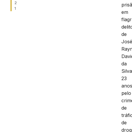
2
pris
1
em
flag
delit
de
Jos
Ray
Davi
da
Silva
23
anos
pelo
crim
de
tráfi
de
drog