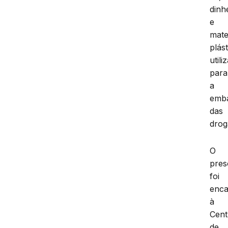
dinh
e
mate
plás
utili
para
a
emb
das
drog
O
pres
foi
enc
à
Cent
de