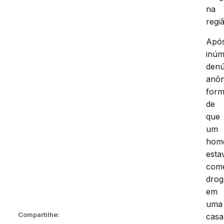
na
regi
Apó
inúm
denú
anô
form
de
que
um
hom
esta
come
drog
em
uma
Compartilhe:
casa