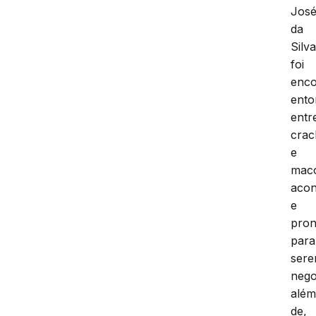
Jos
da
Silv
foi
enco
ento
entr
crac
e
mac
acon
e
pron
para
ser
nego
alé
de,