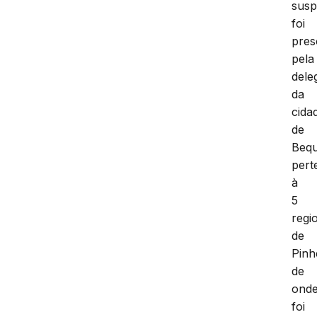
susp
foi
pres
pela
dele
da
cida
de
Beq
pert
à
5
regi
de
Pinh
de
ond
foi