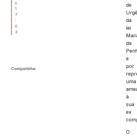
s
de
1
Urgê
7
da
:
0
lei
3
Mari
da
Pen
e
por
Compartilhe:
repr
uma
ame
à
sua
ex
comp
O