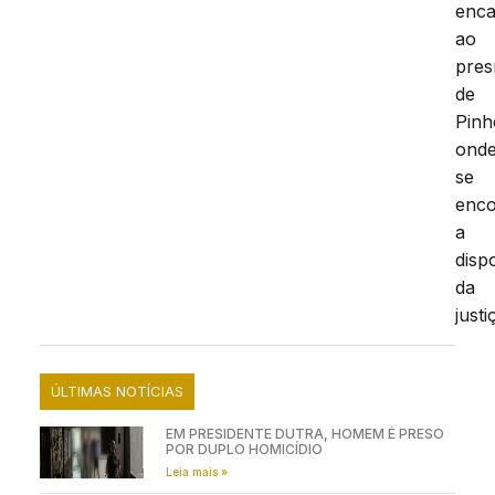
enc
ao
pres
de
Pinh
ond
se
enco
a
disp
da
justi
ÚLTIMAS NOTÍCIAS
EM PRESIDENTE DUTRA, HOMEM É PRESO
POR DUPLO HOMICÍDIO
Leia mais »