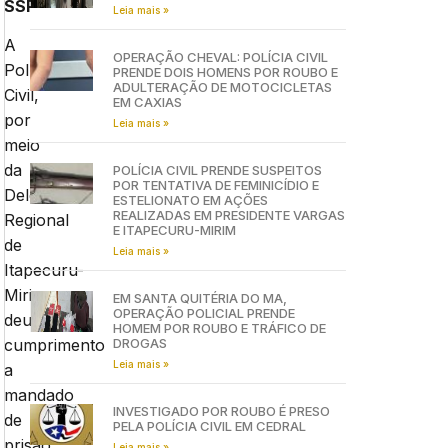
SSP
Leia mais »
A
OPERAÇÃO CHEVAL: POLÍCIA CIVIL
Polícia
PRENDE DOIS HOMENS POR ROUBO E
ADULTERAÇÃO DE MOTOCICLETAS
Civil,
EM CAXIAS
por
Leia mais »
meio
da
POLÍCIA CIVIL PRENDE SUSPEITOS
POR TENTATIVA DE FEMINICÍDIO E
Delegacia
ESTELIONATO EM AÇÕES
REALIZADAS EM PRESIDENTE VARGAS
Regional
E ITAPECURU-MIRIM
de
Leia mais »
Itapecuru-
Mirim
EM SANTA QUITÉRIA DO MA,
OPERAÇÃO POLICIAL PRENDE
deu
HOMEM POR ROUBO E TRÁFICO DE
DROGAS
cumprimento
Leia mais »
a
mandado
INVESTIGADO POR ROUBO É PRESO
de
PELA POLÍCIA CIVIL EM CEDRAL
prisão
Leia mais »