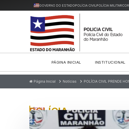
GOVERNO DO ESTADO
POLÍCIA CIVIL
POLÍCIA MILITAR
COR
PÁGINA INICIAL
INSTITUCIONAL
Página Inicial
Notícias
POLÍCIA CIVIL PRENDE 
POLÍCIA
P
VOLTAR
u
CIVIL
bl
ic