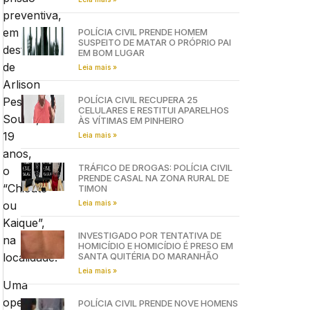
preventiva,
em
POLÍCIA CIVIL PRENDE HOMEM
SUSPEITO DE MATAR O PRÓPRIO PAI
desfavor
EM BOM LUGAR
de
Leia mais »
Arlison
POLÍCIA CIVIL RECUPERA 25
Pestana
CELULARES E RESTITUI APARELHOS
Sousa,
ÀS VÍTIMAS EM PINHEIRO
19
Leia mais »
anos,
TRÁFICO DE DROGAS: POLÍCIA CIVIL
o
PRENDE CASAL NA ZONA RURAL DE
“Chicute
TIMON
Leia mais »
ou
Kaique”,
INVESTIGADO POR TENTATIVA DE
na
HOMICÍDIO E HOMICÍDIO É PRESO EM
SANTA QUITÉRIA DO MARANHÃO
localidade.
Leia mais »
Uma
operação
POLÍCIA CIVIL PRENDE NOVE HOMENS