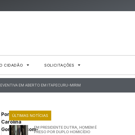
AO CIDADÃO
SOLICITAÇÕES
REVENTIVA EM ABERTO EM ITAPECURU-MIRIM
Por:
ÚLTIMAS NOTÍCIAS
Carolina
EM PRESIDENTE DUTRA, HOMEM É
Gomes/Ascom-
PRESO POR DUPLO HOMICÍDIO