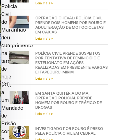
Leia mais »
Polícia
Civil
OPERAÇÃO CHEVAL: POLÍCIA CIVIL
do
PRENDE DOIS HOMENS POR ROUBO E
ADULTERAÇÃO DE MOTOCICLETAS
Maranhão
EM CAXIAS
deu
Leia mais »
cumprimento
na
POLÍCIA CIVIL PRENDE SUSPEITOS
POR TENTATIVA DE FEMINICÍDIO E
tarde
ESTELIONATO EM AÇÕES
REALIZADAS EM PRESIDENTE VARGAS
de
E ITAPECURU-MIRIM
hoje
Leia mais »
(31),
a
EM SANTA QUITÉRIA DO MA,
OPERAÇÃO POLICIAL PRENDE
um
HOMEM POR ROUBO E TRÁFICO DE
DROGAS
Mandado
Leia mais »
de
Prisão
INVESTIGADO POR ROUBO É PRESO
contra
PELA POLÍCIA CIVIL EM CEDRAL
o
Leia mais »