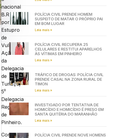
nacional
B.R.F.
POLÍCIA CIVIL PRENDE HOMEM
SUSPEITO DE MATAR O PRÓPRIO PAI
por
EM BOM LUGAR
Estupro
Leia mais »
de
POLÍCIA CIVIL RECUPERA 25
Vulnerável.
CELULARES E RESTITUI APARELHOS
Ação
ÀS VÍTIMAS EM PINHEIRO
da
Leia mais »
Delegacia
TRÁFICO DE DROGAS: POLÍCIA CIVIL
de
PRENDE CASAL NA ZONA RURAL DE
Turiaçu,
TIMON
Leia mais »
5⁰
Delegacia
INVESTIGADO POR TENTATIVA DE
Regional
HOMICÍDIO E HOMICÍDIO É PRESO EM
SANTA QUITÉRIA DO MARANHÃO
de
Leia mais »
Pinheiro.
Conforme
POLÍCIA CIVIL PRENDE NOVE HOMENS