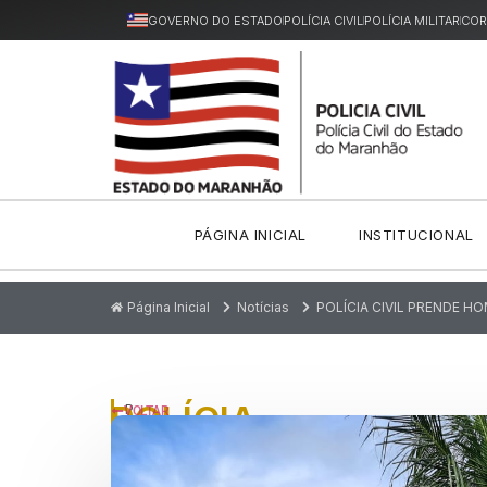
GOVERNO DO ESTADO
POLÍCIA CIVIL
POLÍCIA MILITAR
COR
PÁGINA INICIAL
INSTITUCIONAL
Página Inicial
Notícias
POLÍCIA CIVIL PRENDE H
POLÍCIA
P
VOLTAR
u
CIVIL
bl
ic