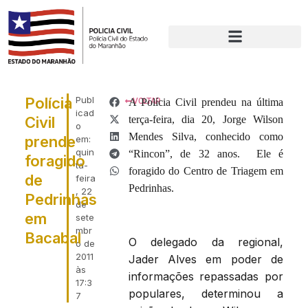
Polícia
Publ
A Polícia Civil prendeu na última
VOLTAR
icad
Civil
terça-feira, dia 20, Jorge Wilson
o
Mendes Silva, conhecido como
prende
em:
quin
“Rincon”, de 32 anos. Ele é
foragido
ta-
foragido do Centro de Triagem em
de
feira
Pedrinhas.
, 22
Pedrinhas
de
em
sete
mbr
Bacabal
O delegado da regional,
o de
2011
Jader Alves em poder de
às
informações repassadas por
17:3
populares, determinou a
7