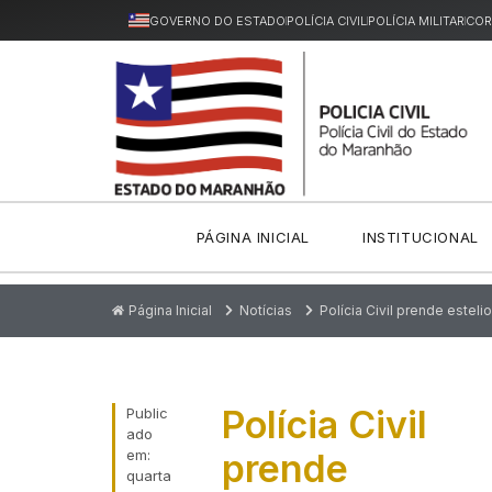
GOVERNO DO ESTADO
POLÍCIA CIVIL
POLÍCIA MILITAR
COR
PÁGINA INICIAL
INSTITUCIONAL
Página Inicial
Notícias
Polícia Civil prende este
Polícia Civil
Public
ado
em:
prende
quarta