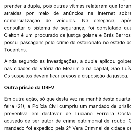
prender a dupla, pois outras vítimas relataram que fora
atraídas por meio de anúncios na internet sobr
comercialização de veículos. Na delegacia, apó
consultar o sistema de segurança, foi constatado qu
Cleiton é um procurado da justiça goiana e Brás Barros
possui passagens pelo crime de estelionato no estado d
Tocantins.
Ainda segundo as investigações, a dupla aplicou golpe
nas cidades de Vitória do Mearim e na capital, São Luís
Os suspeitos devem ficar presos à disposição da justiça.
Outra prisão da DRFV
Em outra ação, só que desta vez na manhã desta quarta
feira (21), a Polícia Civil cumpriu um mandado de prisã
preventiva em desfavor de Luciano Ferreira Costa
acusado de ser autor de crime patrimonial de roubo. 
mandado foi expedido pela 2ª Vara Criminal da cidade d