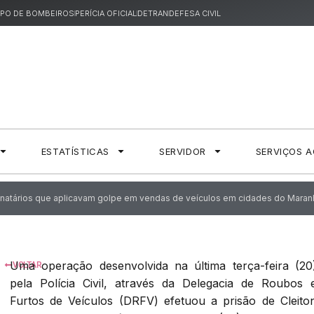
PO DE BOMBEIROS
PERÍCIA OFICIAL
DETRAN
DEFESA CIVIL
ESTATÍSTICAS
SERVIDOR
SERVIÇOS 
lionatários que aplicavam golpe em vendas de veículos em cidades do Mara
Uma operação desenvolvida na última terça-feira (20
VOLTAR
pela Polícia Civil, através da Delegacia de Roubos 
Furtos de Veículos (DRFV) efetuou a prisão de Cleito