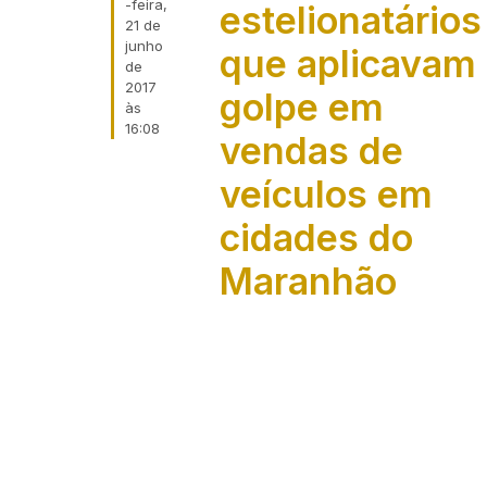
-feira,
estelionatários
21 de
junho
que aplicavam
de
2017
golpe em
às
16:08
vendas de
veículos em
cidades do
Maranhão