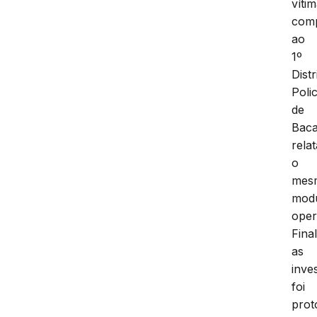
víti
com
ao
1º
Distr
Polic
de
Baca
rela
o
mes
mod
oper
Fina
as
inve
foi
prot