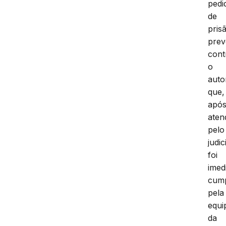
pedi
de
pris
prev
cont
o
auto
que,
apó
aten
pelo
judic
foi
imed
cum
pela
equi
da