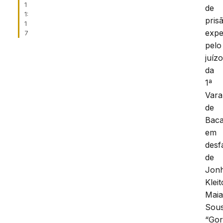
1
de
1:
pris
1
expe
7
pelo
juíz
da
1ª
Vara
de
Baca
em
desf
de
Jon
Klei
Mai
Sous
“Gor