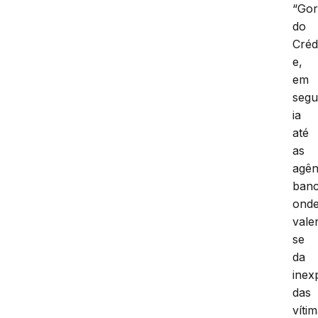
“Gor
do
Créd
e,
em
segu
ia
até
as
agên
banc
onde
vale
se
da
inex
das
vítim