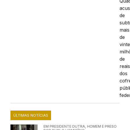
Quad
acu
de
subt
mais
de
vint
milh
de
reai
dos
cofr
públ
feder
ÚLTIMAS NOTÍCIAS
EM PRESIDENTE DUTRA, HOMEM É PRESO