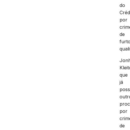
do
Crédi
por
crim
de
furt
quali
Jon
Kleit
que
já
poss
outr
proc
por
crim
de