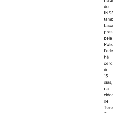
frau
do
INS
tam
baca
pres
pela
Políc
Fede
há
cerc
de
15
dias,
na
cida
de
Tere