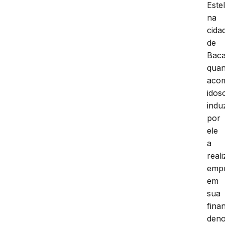
Este
na
cida
de
Baca
qua
aco
idos
indu
por
ele
a
reali
empr
em
sua
fina
den