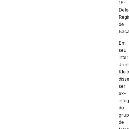
16ª
Dele
Regi
de
Baca
Em
seu
inte
Jon
Klei
diss
ser
ex-
inte
do
gru
de