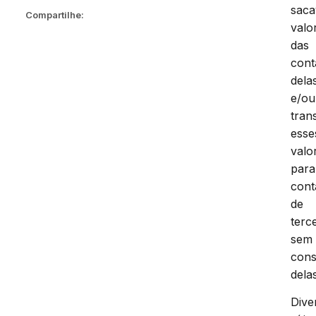
saca
Compartilhe:
valo
das
cont
dela
e/ou
tran
esse
valo
para
cont
de
terc
sem
cons
delas
Dive