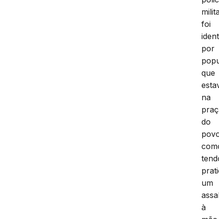
milit
foi
ident
por
popu
que
est
na
praç
do
pov
com
tend
prat
um
assa
à