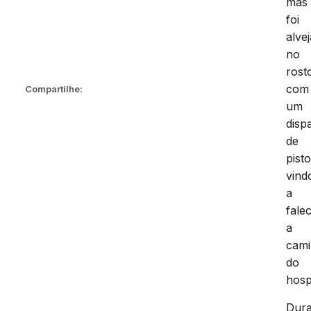
mas
foi
alve
no
rost
com
Compartilhe:
um
disp
de
pisto
vind
a
fale
a
cam
do
hospi
Dura