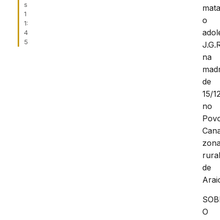
s
mat
1
o
1:
adol
4
5
J.G.R
na
mad
de
15/1
no
Pov
Cana
zon
rura
de
Arai
SOB
O