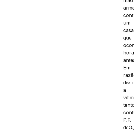
mão
arm
cont
um
casa
que
ocor
hora
ante
Em
razã
disso
a
víti
tent
cont
P.F.
deO.