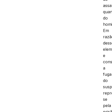
assa
quan
do
homi
Em
razã
dess
elem
e
cons
a
fuga
do
susp
repr
se
pela
pris