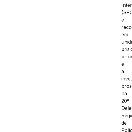
Inter
(SPC
e
reco
em
unid
prisi
próp
e
a
inve
pros
na
20ª
Dele
Regi
de
Políc