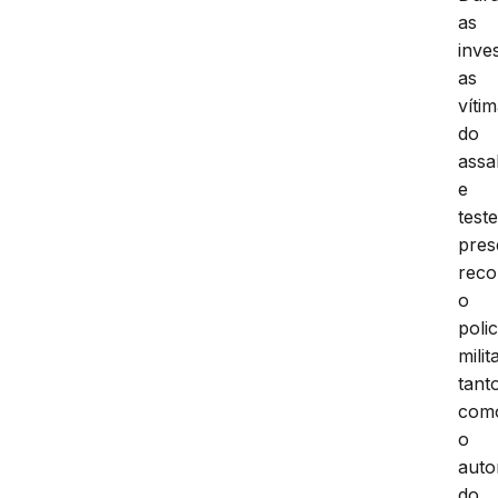
as
inve
as
víti
do
assa
e
test
pres
rec
o
polic
milit
tant
com
o
auto
do