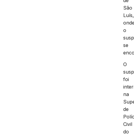
de
São
Luís
ond
o
susp
se
enco
O
susp
foi
inte
na
Supe
de
Políc
Civil
do