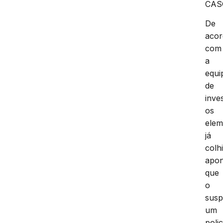
CAS
De
aco
com
a
equi
de
inve
os
elem
já
colh
apo
que
o
susp
um
polic