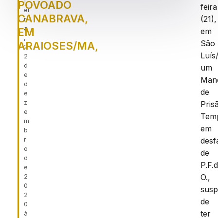
f
POVOADO
feira
ei
CANABRAVA,
(21),
r
a
EM
em
,
São
ARAIOSES/MA,
2
Luís
2
d
um
e
Man
d
de
e
z
Pris
e
Temp
m
em
b
r
desf
o
de
d
P.F.
e
2
O.,
0
susp
2
de
0
ter
à