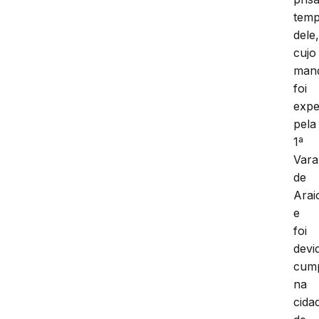
temp
dele
cujo
man
foi
expe
pela
1ª
Vara
de
Arai
e
foi
devi
cum
na
cida