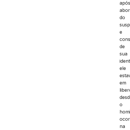
apó
abo
do
susp
e
cons
de
sua
iden
ele
esta
em
libe
desd
o
homi
ocor
na