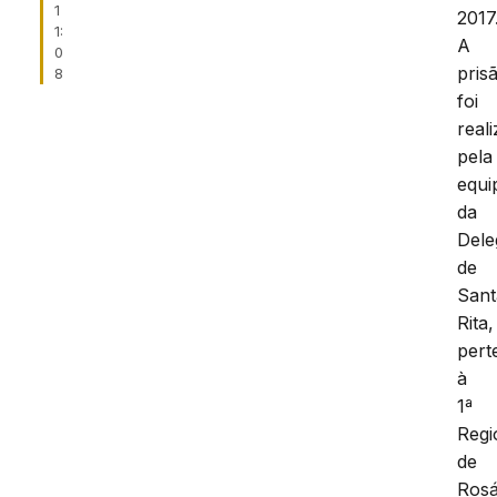
1
2017
1:
A
0
pris
8
foi
real
pela
equi
da
Dele
de
Sant
Rita,
pert
à
1ª
Regi
de
Rosá