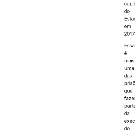
capit
do
Esta
em
2017
Essa
é
mais
uma
das
pris
que
faz
part
da
exe
do