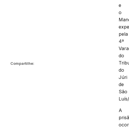
e
o
Man
expe
pela
4ª
Vara
do
Trib
Compartilhe:
do
Júri
de
São
Luís
A
pris
ocor