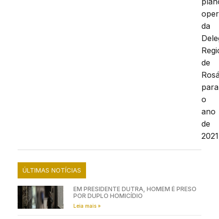
plan
oper
da
Dele
Regi
de
Rosá
para
o
ano
de
2021
ÚLTIMAS NOTÍCIAS
EM PRESIDENTE DUTRA, HOMEM É PRESO
POR DUPLO HOMICÍDIO
Leia mais »