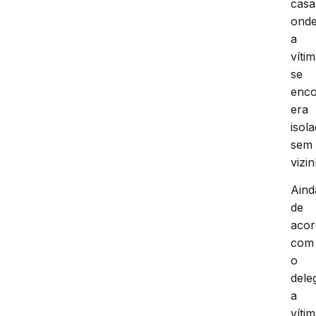
casa
ond
a
víti
se
enco
era
isola
sem
vizi
Aind
de
aco
com
o
dele
a
víti