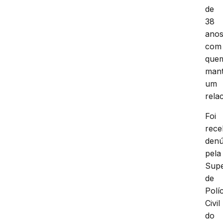
de
38
ano
com
que
mant
um
rela
Foi
rece
denú
pela
Supe
de
Políc
Civil
do