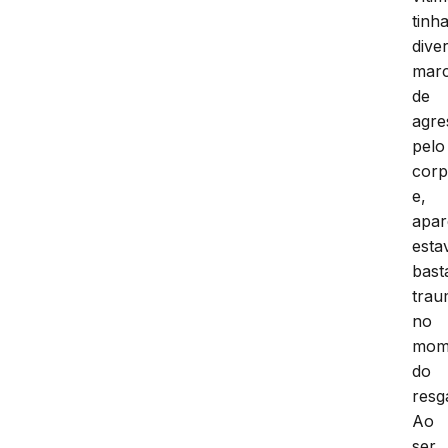
tinh
dive
mar
de
agre
pelo
cor
e,
apar
esta
bast
trau
no
mom
do
resg
Ao
ser