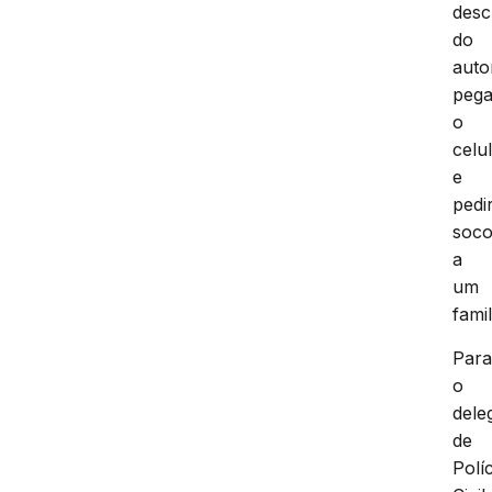
desc
do
auto
pega
o
celu
e
pedi
soco
a
um
famil
Par
o
dele
de
Políc