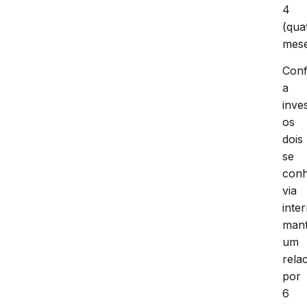
4
(qua
mese
Con
a
inve
os
dois
se
con
via
inter
mant
um
rela
por
6