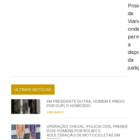
Pris
de
Vian
ond
per
a
disp
da
justi
ÚLTIMAS NOTÍCIAS
EM PRESIDENTE DUTRA, HOMEM É PRESO
POR DUPLO HOMICÍDIO
Leia mais »
OPERAÇÃO CHEVAL: POLÍCIA CIVIL PRENDE
DOIS HOMENS POR ROUBO E
ADULTERAÇÃO DE MOTOCICLETAS EM