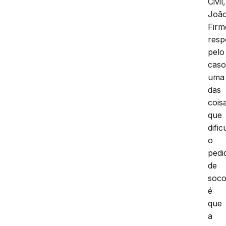
Civil,
Joã
Firm
resp
pelo
caso
uma
das
cois
que
difi
o
pedi
de
soco
é
que
a