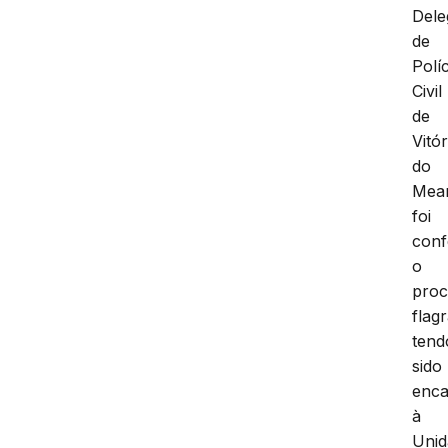
Dele
de
Políc
Civil
de
Vitór
do
Mear
foi
conf
o
proc
flag
tend
sido
enc
à
Unid