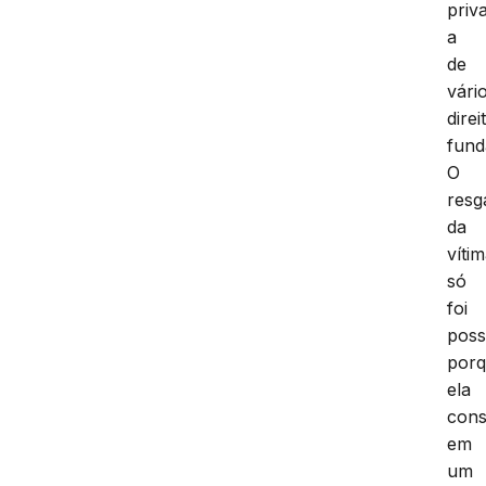
priv
a
de
vári
direi
fund
O
resg
da
víti
só
foi
poss
por
ela
cons
em
um