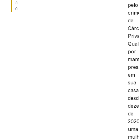
3
pelo
0
crim
de
Cárc
Priv
Qual
por
man
pres
em
sua
casa
desd
dez
de
2020
uma
mul