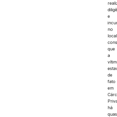
real
dilig
e
incu
no
local
cons
que
a
víti
esta
de
fato
em
Cárc
Priv
há
qua