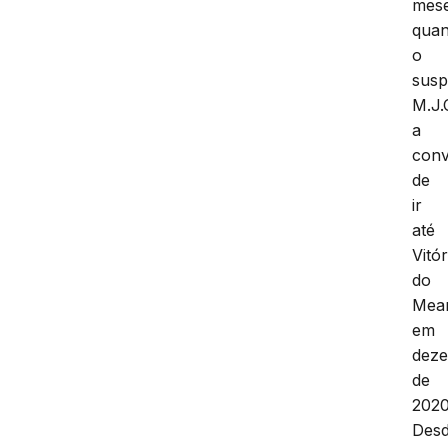
mese
qua
o
susp
M.J.
a
con
de
ir
até
Vitór
do
Mear
em
dez
de
2020
Des