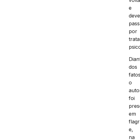
e
dev
pass
por
trat
psic
Dian
dos
fatos
o
auto
foi
pres
em
flag
e,
na