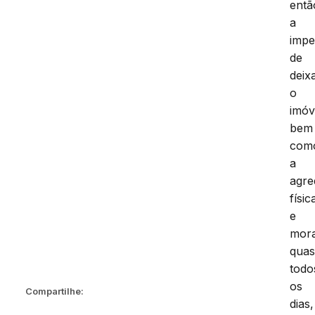
entã
a
impe
de
deix
o
imóv
bem
com
a
agre
físic
e
mora
qua
todo
os
Compartilhe:
dias,