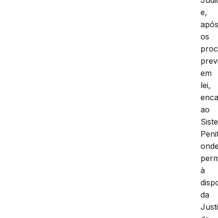
e,
apó
os
proc
prev
em
lei,
enc
ao
Sist
Peni
ond
per
à
disp
da
Just