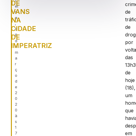
f
DE
crim
ei
VANS
de
r
a
NA
tráfi
,
de
CIDADE
1
drog
8
DE
d
por
IMPERATRIZ
e
volt
m
das
a
r
13h3
ç
de
o
hoje
d
e
(18),
2
um
0
hom
2
0
que
à
havi
s
des
1
em
7