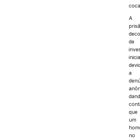
coca
A
pris
deco
de
inve
inici
devi
a
denú
anô
dan
cont
que
um
hom
no