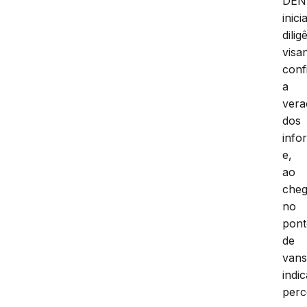
DEN
inic
dilig
visa
conf
a
vera
dos
info
e,
ao
che
no
pon
de
van
indi
per