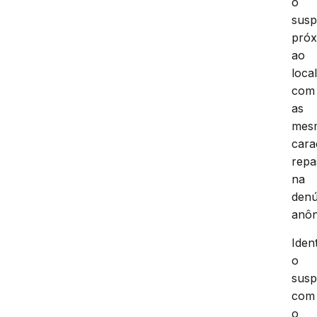
o
susp
pró
ao
local
com
as
mes
cara
repa
na
denú
anôn
Iden
o
susp
com
o