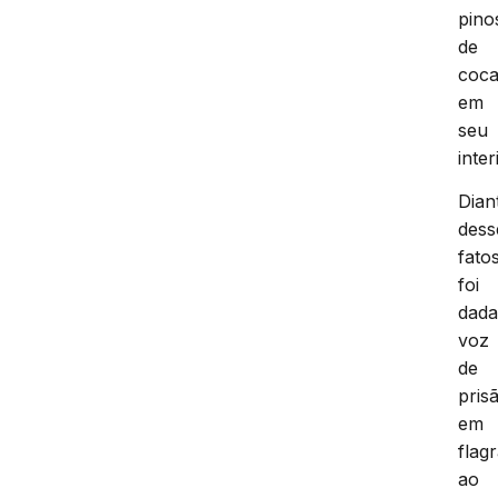
pino
de
coca
em
seu
inter
Dian
dess
fatos
foi
dad
voz
de
pris
em
flag
ao