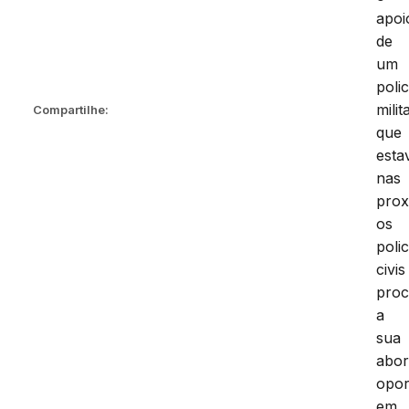
apoi
de
um
polic
milit
Compartilhe:
que
esta
nas
prox
os
polic
civis
pro
a
sua
abo
opor
em