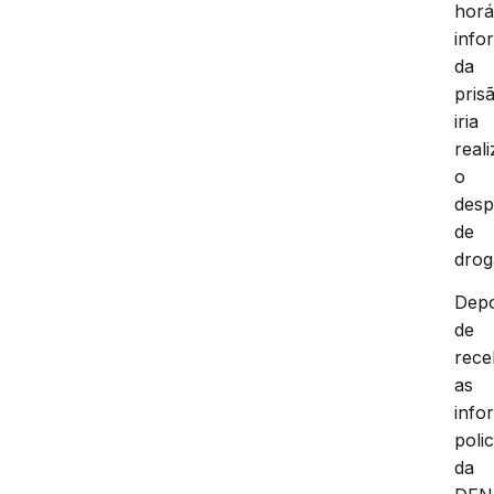
horá
info
da
pris
iria
reali
o
des
de
drog
Depo
de
rece
as
info
polic
da