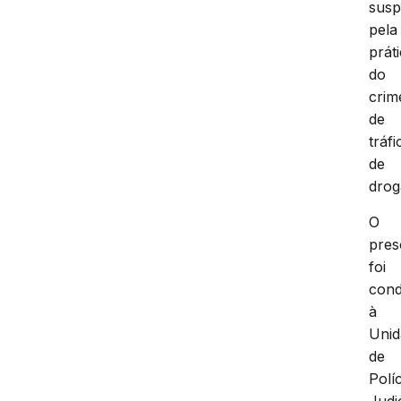
susp
pela
prát
do
crim
de
tráfi
de
drog
O
pres
foi
cond
à
Unid
de
Políc
Judi