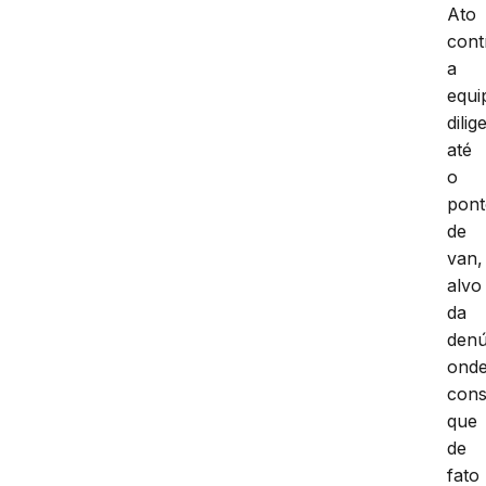
Ato
cont
a
equi
dili
até
o
pon
de
van,
alvo
da
denú
ond
cons
que
de
fato