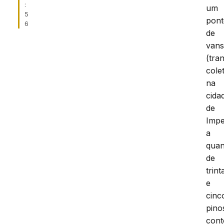
:
um
5
pon
6
de
van
(tra
colet
na
cida
de
Impe
a
quan
de
trint
e
cinc
pino
con