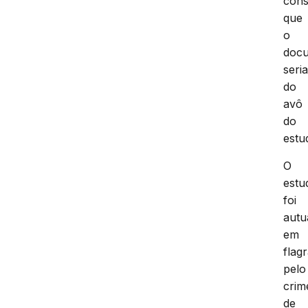
cons
que
o
doc
seri
do
avô
do
estu
O
estu
foi
autu
em
flag
pelo
crim
de