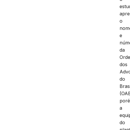
estu
apre
o
nom
e
núm
da
Ord
dos
Adv
do
Brasi
(OAB
por
a
equi
do
plan