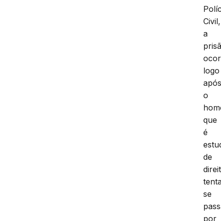
Políc
Civil,
a
pris
ocor
logo
apó
o
hom
que
é
estu
de
direi
tent
se
pass
por