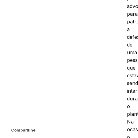
adv
para
patr
a
defe
de
uma
pes
que
esta
sen
inte
dura
o
plan
Na
ocas
Compartilhe:
o