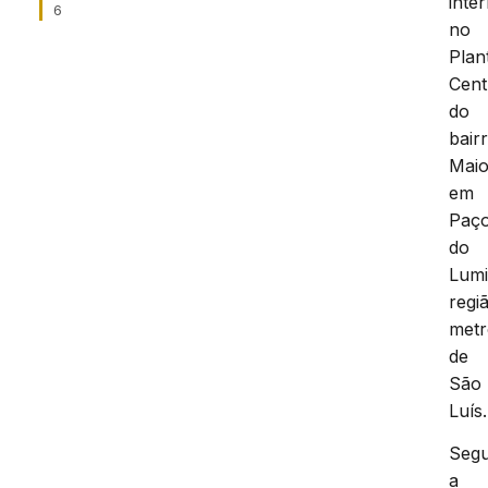
inte
6
no
Plan
Cent
do
bair
Maio
em
Paç
do
Lumi
regi
metr
de
São
Luís.
Seg
a