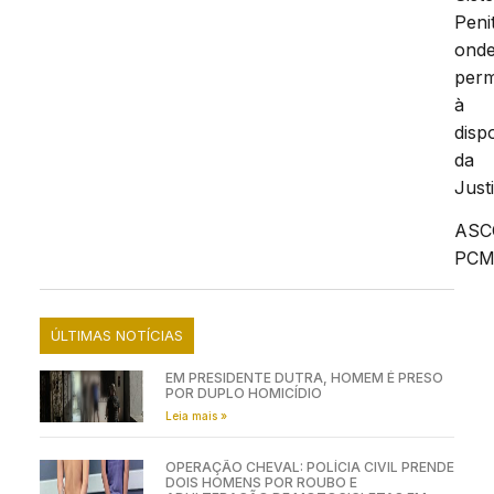
Peni
ond
per
à
disp
da
Just
ASC
PC
ÚLTIMAS NOTÍCIAS
EM PRESIDENTE DUTRA, HOMEM É PRESO
POR DUPLO HOMICÍDIO
Leia mais »
OPERAÇÃO CHEVAL: POLÍCIA CIVIL PRENDE
DOIS HOMENS POR ROUBO E