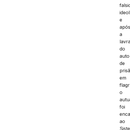
fals
ideo
e
apó
a
lavr
do
auto
de
pris
em
flag
o
autu
foi
enc
ao
Sist