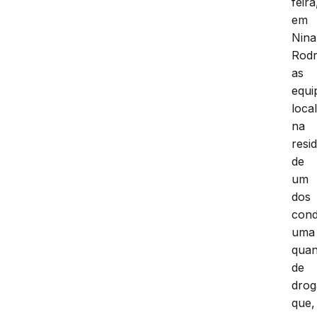
feira
em
Nina
Rodr
as
equi
loca
na
resi
de
um
dos
cond
uma
quan
de
drog
que,