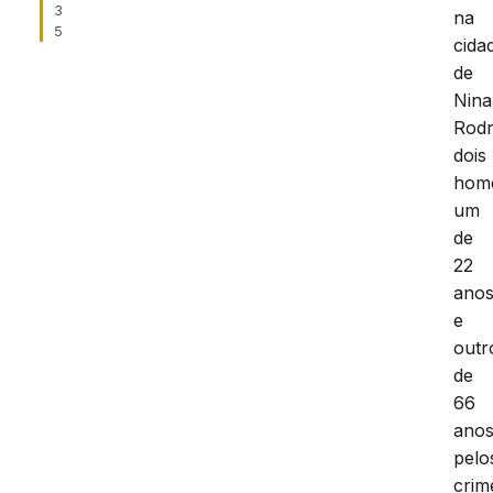
3
na
5
cida
de
Nina
Rodr
dois
hom
um
de
22
ano
e
outr
de
66
anos
pelo
crim