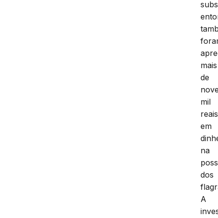
subs
ento
tam
for
apre
mais
de
nov
mil
reai
em
dinh
na
pos
dos
flag
A
inve