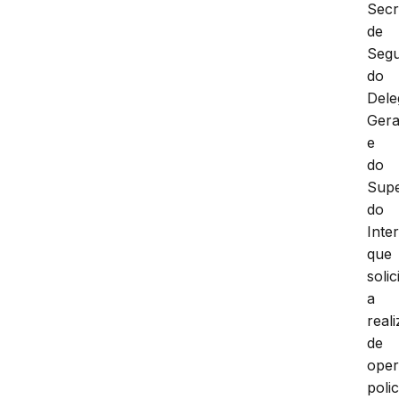
Secr
de
Segu
do
Dele
Gera
e
do
Supe
do
Inter
que
soli
a
real
de
ope
polic