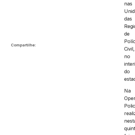
nas
Unid
das
Regi
de
Políc
Compartilhe:
Civil,
no
inter
do
esta
Na
Ope
Polic
real
nest
quin