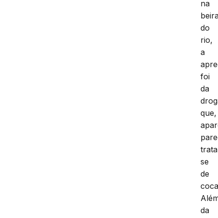
na
beir
do
rio,
a
apr
foi
da
drog
que,
apar
pare
trata
se
de
coca
Alé
da