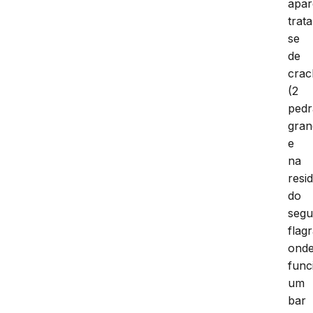
apar
trata
se
de
crac
(2
pedr
gran
e
na
resi
do
seg
flag
ond
func
um
bar