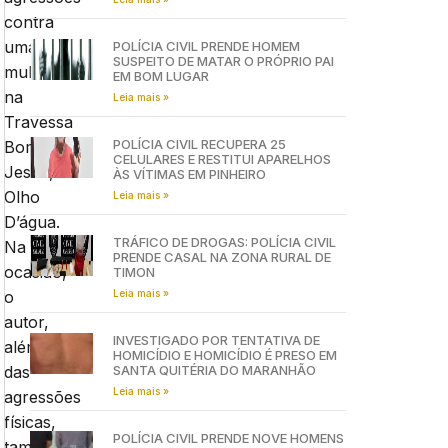
contra
uma
POLÍCIA CIVIL PRENDE HOMEM
SUSPEITO DE MATAR O PRÓPRIO PAI
mulher
EM BOM LUGAR
na
Leia mais »
Travessa
POLÍCIA CIVIL RECUPERA 25
Bom
CELULARES E RESTITUI APARELHOS
Jesus,
ÀS VÍTIMAS EM PINHEIRO
Olho
Leia mais »
D’água.
TRÁFICO DE DROGAS: POLÍCIA CIVIL
Na
PRENDE CASAL NA ZONA RURAL DE
ocasião,
TIMON
Leia mais »
o
autor,
INVESTIGADO POR TENTATIVA DE
além
HOMICÍDIO E HOMICÍDIO É PRESO EM
SANTA QUITÉRIA DO MARANHÃO
das
Leia mais »
agressões
físicas,
POLÍCIA CIVIL PRENDE NOVE HOMENS
também