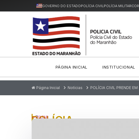
GOVERNO DO ESTADO
POLÍCIA CIVIL
POLÍCIA MILITAR
COR
PÁGINA INICIAL
INSTITUCIONAL
Página Inicial
Notícias
POLÍCIA CIVIL PRENDE 
POLÍCIA
P
VOLTAR
u
CIVIL
bl
ic