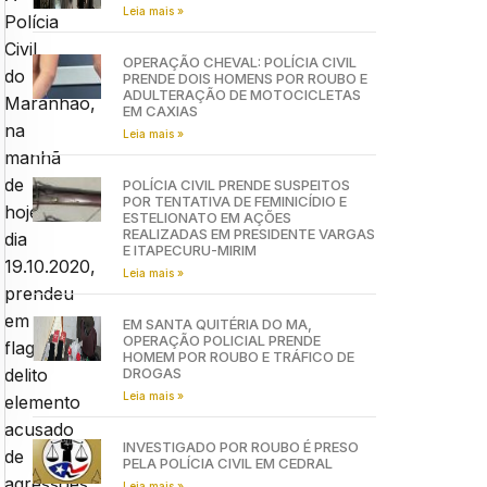
Leia mais »
Polícia
Civil
OPERAÇÃO CHEVAL: POLÍCIA CIVIL
do
PRENDE DOIS HOMENS POR ROUBO E
ADULTERAÇÃO DE MOTOCICLETAS
Maranhão,
EM CAXIAS
na
Leia mais »
manhã
de
POLÍCIA CIVIL PRENDE SUSPEITOS
POR TENTATIVA DE FEMINICÍDIO E
hoje,
ESTELIONATO EM AÇÕES
REALIZADAS EM PRESIDENTE VARGAS
dia
E ITAPECURU-MIRIM
19.10.2020,
Leia mais »
prendeu
em
EM SANTA QUITÉRIA DO MA,
OPERAÇÃO POLICIAL PRENDE
flagrante
HOMEM POR ROUBO E TRÁFICO DE
DROGAS
delito
Leia mais »
elemento
acusado
INVESTIGADO POR ROUBO É PRESO
de
PELA POLÍCIA CIVIL EM CEDRAL
agressões
Leia mais »