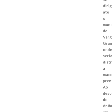
dirig
até
o
muni
de
Var
Gra
ond
seri
dist
a
mac
pren
Ao
desc
do
ônib
em