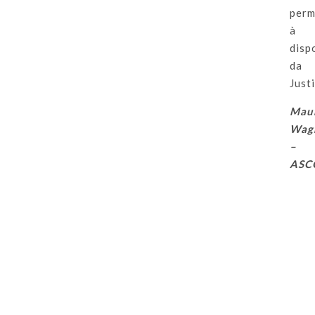
perm
à
disp
da
Justi
Mau
Wag
–
ASC