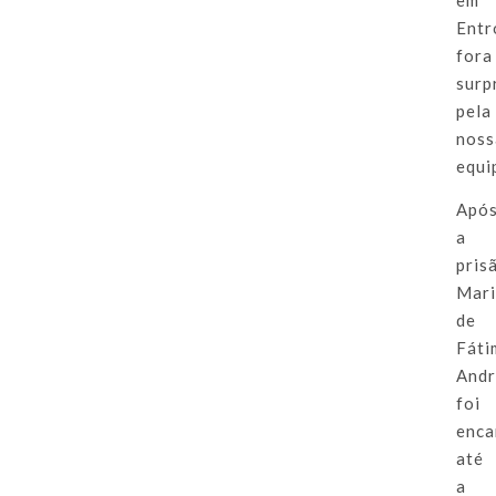
Entr
fora
surp
pela
noss
equi
Apó
a
pris
Mar
de
Fáti
And
foi
enca
até
a