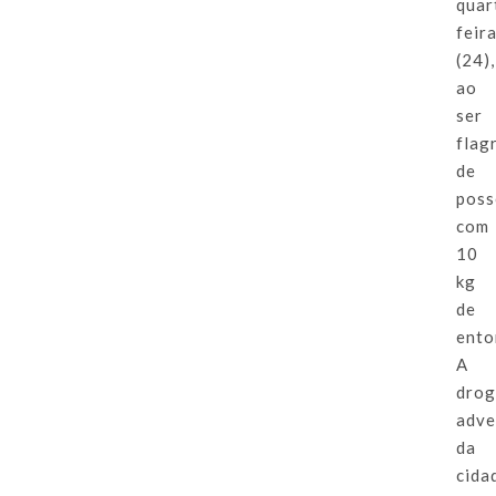
quar
feir
(24),
ao
ser
flag
de
poss
com
10
kg
de
ento
A
dro
adve
da
cida