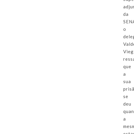
adju
da
SEN
o
dele
Vald
Vieg
ress
que
a
sua
pris
se
deu
qua
a
mes
esta