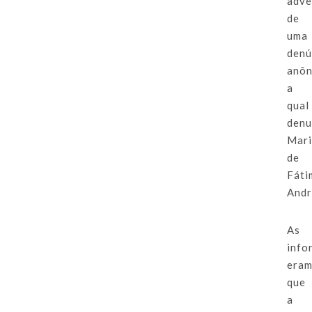
adve
de
uma
denú
anô
a
qual
denu
Mar
de
Fáti
Andr
As
info
era
que
a