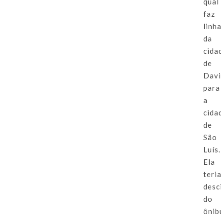
qual
faz
linh
da
cida
de
Davi
para
a
cida
de
São
Luís.
Ela
teri
desc
do
ônib