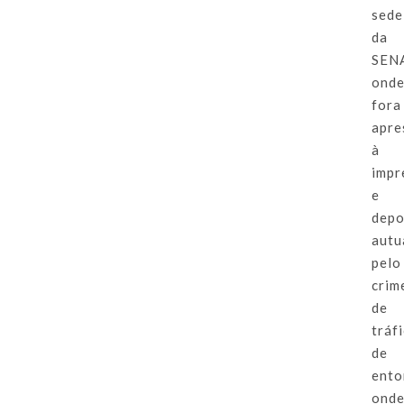
sede
da
SEN
ond
fora
apre
à
impr
e
depo
autu
pelo
crim
de
tráf
de
ento
ond