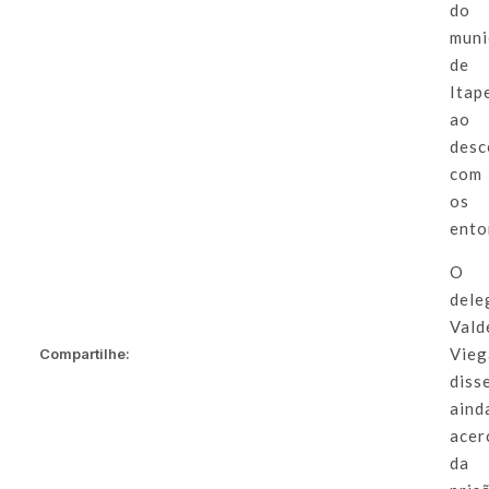
do
muni
de
Itap
ao
desc
com
os
ento
O
dele
Vald
Vieg
Compartilhe:
diss
aind
acer
da