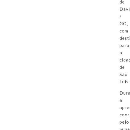
de
Davi
/
GO,
com
dest
para
a
cida
de
São
Luís.
Dur
a
apre
coor
pelo
Supe