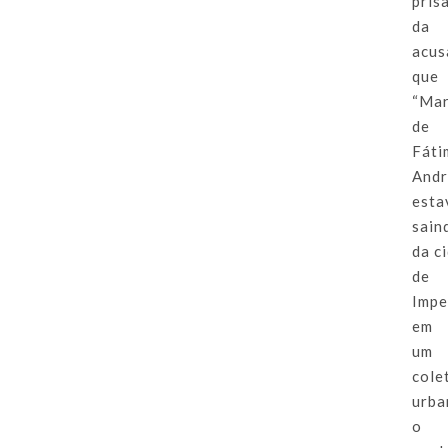
pris
da
acus
que
“Mar
de
Fáti
Andr
esta
sain
da c
de
Impe
em
um
cole
urba
o