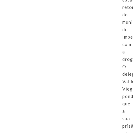
reto
do
muni
de
Impe
com
a
drog
O
dele
Vald
Vieg
pond
que
a
sua
pris