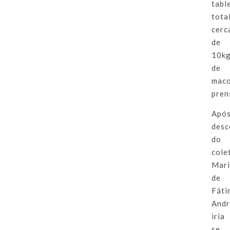
tabl
tota
cerc
de
10k
de
mac
pren
Apó
desc
do
cole
Mar
de
Fáti
And
iria
se