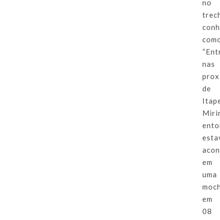
no
trec
conh
com
“Ent
nas
prox
de
Itap
Miri
ento
est
acon
em
uma
moch
em
08