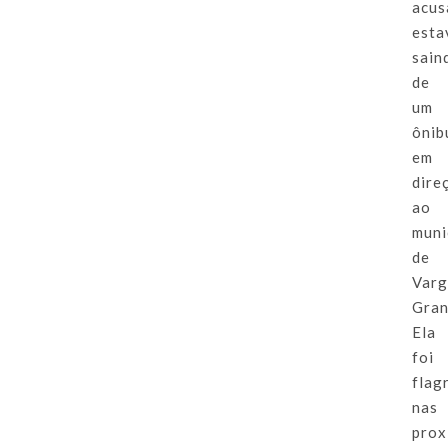
acus
esta
sain
de
um
ônib
em
dire
ao
muni
de
Var
Gran
Ela
foi
flag
nas
prox