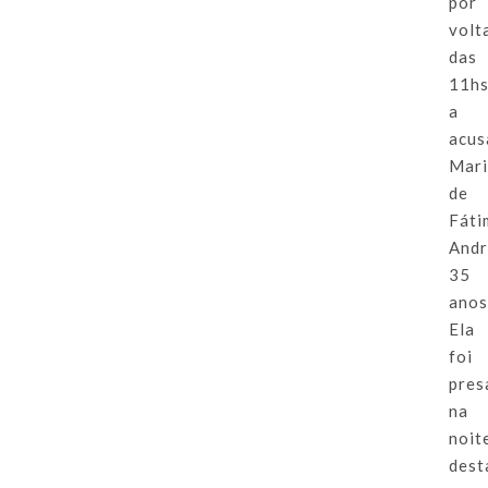
por
volt
das
11hs
a
acus
Mar
de
Fáti
Andr
35
anos
Ela
foi
pres
na
noit
dest