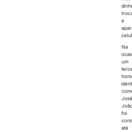
dinh
troc
e
apar
celul
Na
ocas
um
terc
hom
ident
com
Jos
João
foi
cond
até