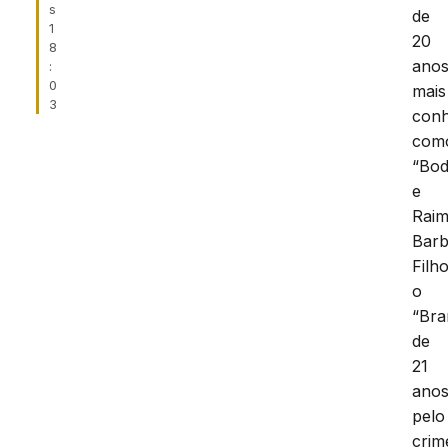
s
de
1
20
8
anos
:
0
mais
3
conh
com
“Bo
e
Rai
Bar
Filho
o
“Bra
de
21
anos
pelo
crim