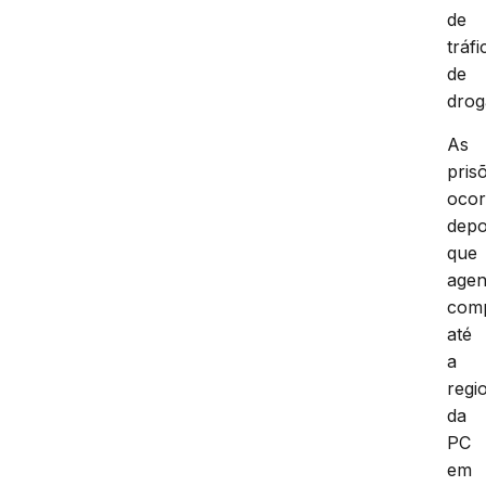
de
tráfi
de
drog
As
pris
oco
depo
que
agen
com
até
a
regi
da
PC
em