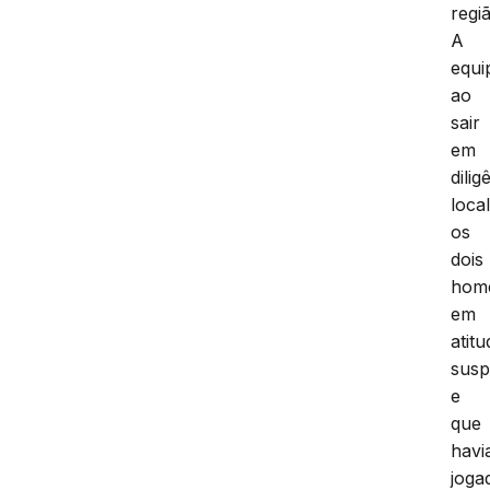
regi
A
equi
ao
sair
em
dilig
loca
os
dois
hom
em
atitu
susp
e
que
hav
joga