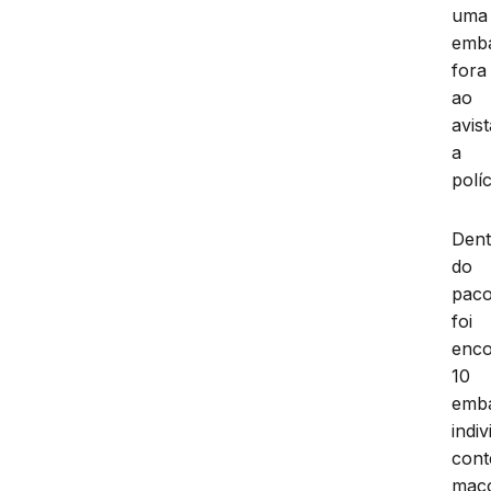
uma
emb
fora
ao
avis
a
políc
Dent
do
paco
foi
enco
10
emb
indi
con
mac