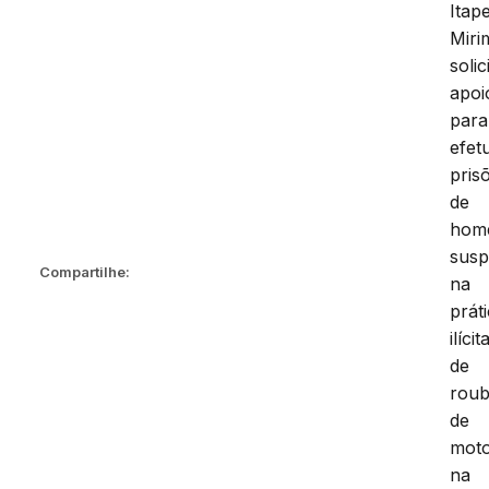
Itap
Miri
soli
apoi
para
efet
pris
de
hom
susp
Compartilhe:
na
prát
ilícit
de
rou
de
moto
na