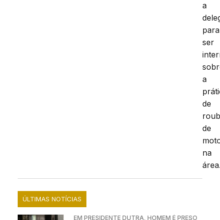
a
dele
para
ser
inte
sobr
a
prát
de
rou
de
moto
na
área
ÚLTIMAS NOTÍCIAS
EM PRESIDENTE DUTRA, HOMEM É PRESO