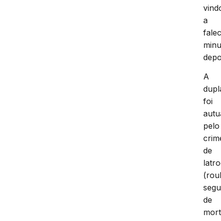
vind
a
fale
minu
depo
A
dupl
foi
autu
pelo
crim
de
latro
(rou
segu
de
mort