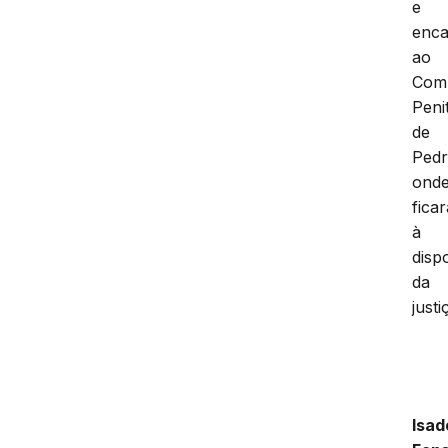
e
enc
ao
Com
Peni
de
Pedr
ond
fica
à
disp
da
justi
Isad