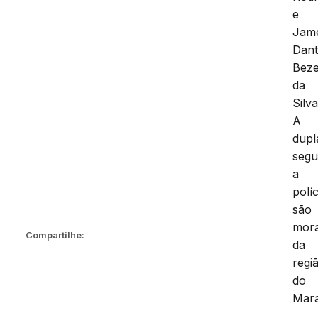
e
Jam
Dan
Beze
da
Silva
A
dupl
seg
a
políc
são
mor
Compartilhe:
da
regi
do
Mar