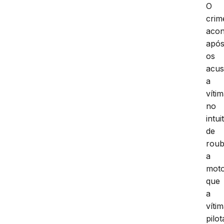
O
crim
acon
apó
os
acus
a
vítim
no
intui
de
rou
a
mot
que
a
víti
pilot