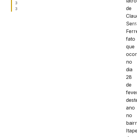
latro
3
de
3
Clau
Serr
Ferr
fato
que
ocor
no
dia
28
de
feve
dest
ano
no
bair
Itap