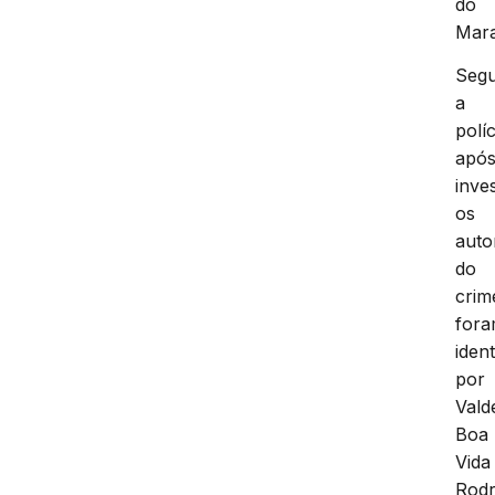
do
Mar
Seg
a
políc
apó
inve
os
auto
do
crim
for
ident
por
Vald
Boa
Vida
Rodr