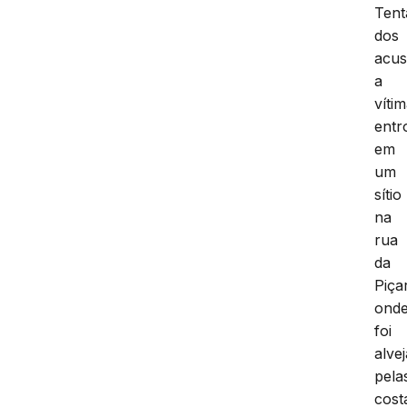
Tent
dos
acus
a
víti
entr
em
um
sítio
na
rua
da
Piça
ond
foi
alve
pela
cost