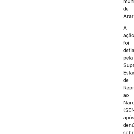
muni
de
Arari
A
açã
foi
defl
pela
Supe
Esta
de
Rep
ao
Narc
(SE
apó
denú
sobr