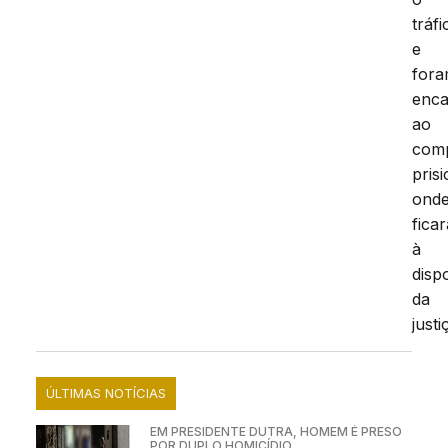
tráfi
e
for
enc
ao
com
prisi
ond
fica
à
disp
da
justi
ÚLTIMAS NOTÍCIAS
EM PRESIDENTE DUTRA, HOMEM É PRESO
POR DUPLO HOMICÍDIO