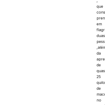
,
que
cons
pren
em
flag
dua
pess
,alé
da
apr
de
qua
25
quil
de
mac
no