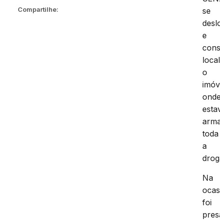
Compartilhe:
se
desl
e
cons
local
o
imóv
ond
esta
arm
toda
a
drog
Na
ocas
foi
pres