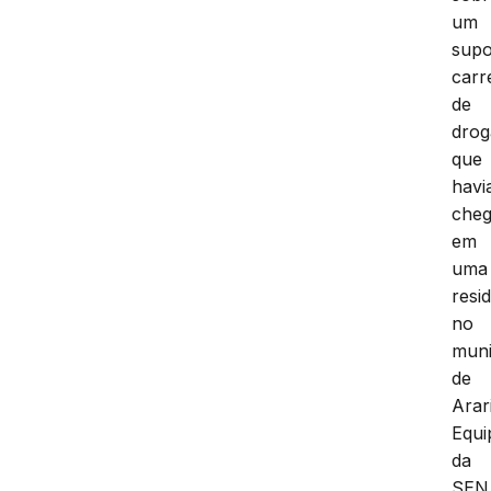
um
supo
carr
de
drog
que
havi
che
em
uma
resi
no
muni
de
Arari
Equi
da
SEN