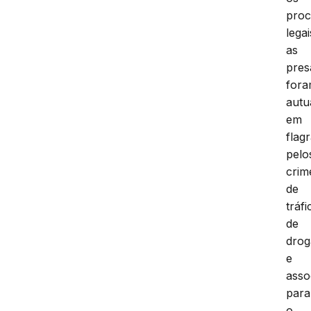
proc
legai
as
pres
for
autu
em
flag
pelo
crim
de
tráfi
de
drog
e
asso
para
o