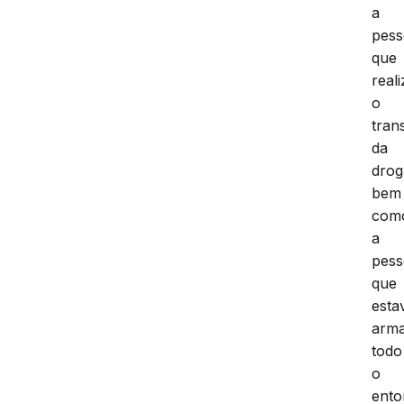
a
pes
que
real
o
tran
da
drog
bem
com
a
pes
que
esta
arm
todo
o
ento