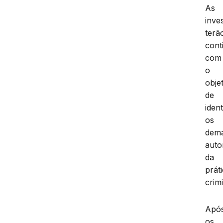
As
inve
terã
cont
com
o
obje
de
ident
os
dema
auto
da
prát
crim
Apó
os