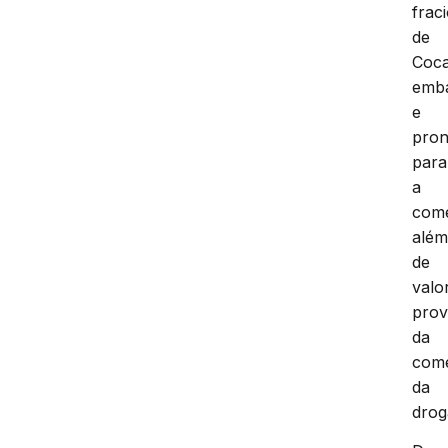
frac
de
Coca
emb
e
pron
para
a
come
alé
de
valo
prov
da
come
da
drog