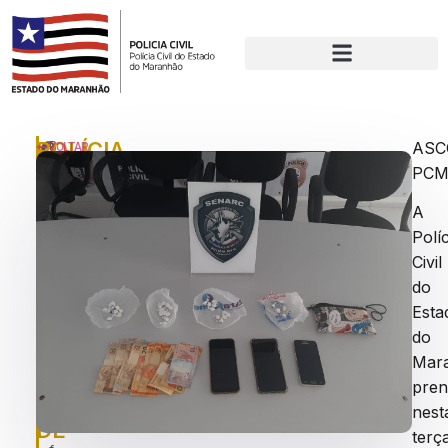
POLÍCIA
P
AS
VOLTAR
u
PC
CIVIL
bl
PRENDE
ic
A
a
DOIS
Políc
d
SUSPEITOS
o
Civil
e
DE
do
m
Esta
TRÁFICO
:
q
do
EM
u
Mar
SÃO
a
pre
rt
JOSÉ
nest
a
DE
-
terç