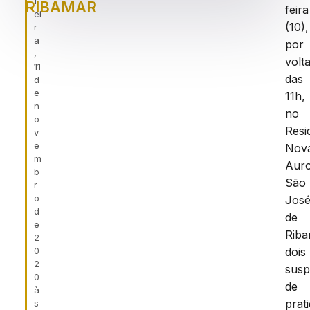
f
RIBAMAR
feira
ei
(10),
r
a
por
,
volt
11
das
d
e
11h,
n
no
o
Resi
v
e
Nov
m
Auro
b
São
r
o
Jos
d
de
e
Riba
2
0
dois
2
susp
0
de
à
prat
s