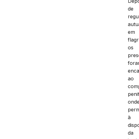
Depo
de
regu
autu
em
flag
os
pres
for
enc
ao
com
peni
ond
per
à
disp
da