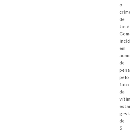
o
crim
de
José
Gom
inci
em
aum
de
pena
pelo
fato
da
víti
esta
gest
de
5