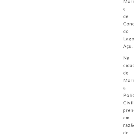
Mor
e
de
Conc
do
Lag
Açu.
Na
cida
de
Morr
a
Polí
Civil
pren
em
razã
de