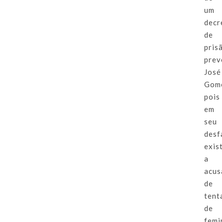
um
decr
de
pris
prev
José
Gom
pois
em
seu
desf
exis
a
acus
de
tent
de
femi