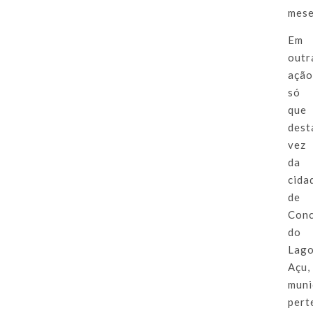
mese
Em
outr
ação
só
que
dest
vez
da
cida
de
Conc
do
Lag
Açu,
muni
pert