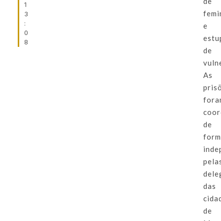
de
1
femi
3
:
e
0
estu
8
de
vuln
As
pris
for
coor
de
for
inde
pela
dele
das
cida
de