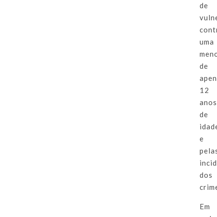
de
vuln
cont
uma
men
de
apen
12
ano
de
idad
e
pela
inci
dos
crim
Em