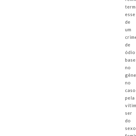
ter
esse
de
um
crim
de
ódio
bas
no
gêne
no
caso
pela
víti
ser
do
sex
femi