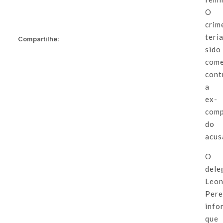
O
crim
teri
Compartilhe:
sido
come
cont
a
ex-
comp
do
acus
O
dele
Leo
Pere
info
que