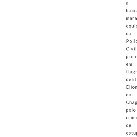
a
baix
mara
equi
da
Poli
Civil
pren
em
flag
deli
Elio
das
Cha
pelo
crim
de
estu