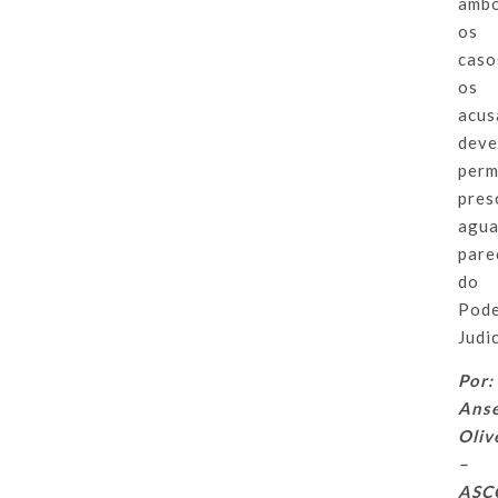
amb
os
caso
os
acus
dev
perm
pres
agu
pare
do
Pod
Judic
Por:
Ans
Oliv
–
ASC