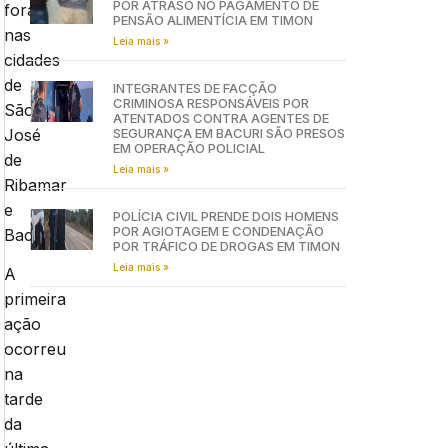
POR ATRASO NO PAGAMENTO DE
foram
PENSÃO ALIMENTÍCIA EM TIMON
nas
Leia mais »
cidades
de
INTEGRANTES DE FACÇÃO
CRIMINOSA RESPONSÁVEIS POR
São
ATENTADOS CONTRA AGENTES DE
José
SEGURANÇA EM BACURI SÃO PRESOS
EM OPERAÇÃO POLICIAL
de
Leia mais »
Ribamar
e
POLÍCIA CIVIL PRENDE DOIS HOMENS
POR AGIOTAGEM E CONDENAÇÃO
Bacabal.
POR TRÁFICO DE DROGAS EM TIMON
Leia mais »
A
primeira
ação
ocorreu
na
tarde
da