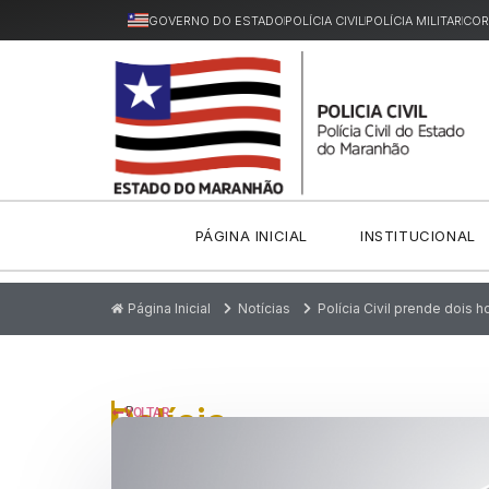
GOVERNO DO ESTADO
POLÍCIA CIVIL
POLÍCIA MILITAR
COR
PÁGINA INICIAL
INSTITUCIONAL
Página Inicial
Notícias
Polícia Civil prende dois 
Polícia
P
VOLTAR
u
Civil
bl
ic