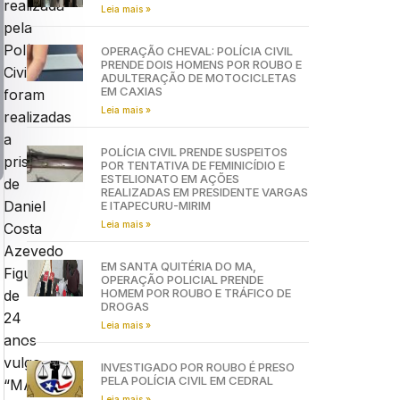
realizada
Leia mais »
pela
Polícia
OPERAÇÃO CHEVAL: POLÍCIA CIVIL
PRENDE DOIS HOMENS POR ROUBO E
Civil,
ADULTERAÇÃO DE MOTOCICLETAS
EM CAXIAS
foram
Leia mais »
realizadas
a
POLÍCIA CIVIL PRENDE SUSPEITOS
prisões
POR TENTATIVA DE FEMINICÍDIO E
ESTELIONATO EM AÇÕES
de
REALIZADAS EM PRESIDENTE VARGAS
Daniel
E ITAPECURU-MIRIM
Leia mais »
Costa
Azevedo
EM SANTA QUITÉRIA DO MA,
Figueiredo,
OPERAÇÃO POLICIAL PRENDE
HOMEM POR ROUBO E TRÁFICO DE
de
DROGAS
24
Leia mais »
anos
vulgo
INVESTIGADO POR ROUBO É PRESO
PELA POLÍCIA CIVIL EM CEDRAL
“MAISENA”
Leia mais »