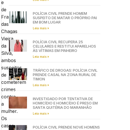
e
de
POLÍCIA CIVIL PRENDE HOMEM
Francisco
SUSPEITO DE MATAR O PRÓPRIO PAI
EM BOM LUGAR
das
Leia mais »
Chagas
Vieira
POLÍCIA CIVIL RECUPERA 25
da
CELULARES E RESTITUI APARELHOS
ÀS VÍTIMAS EM PINHEIRO
Silva,
Leia mais »
ambos
suspeitos
TRÁFICO DE DROGAS: POLÍCIA CIVIL
de
PRENDE CASAL NA ZONA RURAL DE
TIMON
cometerem
Leia mais »
crimes
contra
INVESTIGADO POR TENTATIVA DE
HOMICÍDIO E HOMICÍDIO É PRESO EM
a
SANTA QUITÉRIA DO MARANHÃO
mulher.
Leia mais »
Os
casos
POLÍCIA CIVIL PRENDE NOVE HOMENS